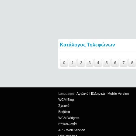
Κατάλογος Τηλεφώνων
Y29tbWVudC0yNDc3MTMyLTE0NTQ2====
0
1
2
3
4
5
6
7
8
Languages:
Αγγλικά
|
Ελληνικά
|
Mobile Version
WCM Blog
Σχετικά
Βοήθεια
WCM Widgets
Επικοινωνία
API / Web Service
Όροι χρήσης