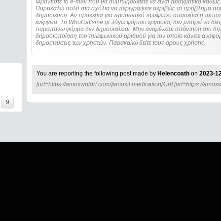
Φροντίστε το e-mail που θα συμπληρώσετε να είναι πραγματικό καθώς 
Παρακαλώ πολύ στα σχόλια να περιγράψετε ακριβώς το πρόβλημα που
δημοσίευση. Αν πρόκειται για προσωπικό τηλέφωνο απαιτείται η ταυτοποίηση των στοιχείων πριν από οποιοδήποτε
ενέργεια. Τo WhoCallsme.gr λόγω φόρτου εργασίας δεν μπορεί να δεσ
παραπάνω φόρμα δεν δημοσιεύεται. Μην αναμένεται απάντηση στο δηλ
δημοσιοποίηση του τηλεφωνικού αριθμού για τον οποίο κάνετε αναφορά
δημοσιεύσεις των χρηστών. Παρακαλώ δείτε τους όρους χρήσης.
You are reporting the following post made by
Helencoath
on
2023-12
[url=https://amoxwoldrt.com/]amoxil medication[/url] [url=https://amox
9