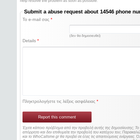
help resolve the problem as soon as possible.
Submit a abuse request about 14546 phone n
Το e-mail σας
*
(δεν θα δημοσιευθεί)
Details
*
Πληκτρολογήστε τις λέξεις ασφάλειας
*
Report this comment
Έχετε κάποιο πρόβλημα από την προβολή αυτής της δημοσίευσης; Τ
απόρρητο και δεν επιθυμείτε την προβολή του κατόχου του; Παρακα
και το WhoCallsme.gr θα προβεί σε όλες τις απαιτούμενες ενέργειες. Ό