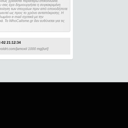
ίσως χρειαστεί περαιτέρω επικοινωνία.
 σας έχει δημιουργήσει η συγκεκριμένη
μευτεί ως προς το χρόνο ανταπόκρισης. Η
ωμένο e-mail σχετικά με την
. Το WhoCallsme.gr δεν ευθύνεται για τις
-02 21:12:34
woldrt.com/]amoxil 1000 mg[/url]