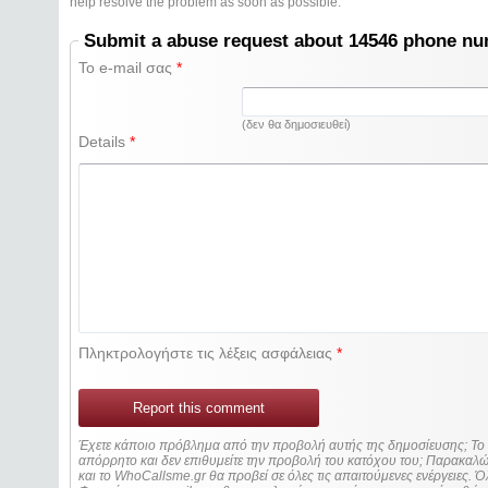
help resolve the problem as soon as possible.
Submit a abuse request about 14546 phone n
Το e-mail σας
*
(δεν θα δημοσιευθεί)
Details
*
Πληκτρολογήστε τις λέξεις ασφάλειας
*
Report this comment
Έχετε κάποιο πρόβλημα από την προβολή αυτής της δημοσίευσης; Τ
απόρρητο και δεν επιθυμείτε την προβολή του κατόχου του; Παρακα
και το WhoCallsme.gr θα προβεί σε όλες τις απαιτούμενες ενέργειες. Ό