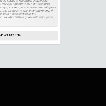
ίσως χρειαστεί περαιτέρω επικοινωνία.
 σας έχει δημιουργήσει η συγκεκριμένη
μευτεί ως προς το χρόνο ανταπόκρισης. Η
ωμένο e-mail σχετικά με την
. Το WhoCallsme.gr δεν ευθύνεται για τις
-11-29 10:18:34