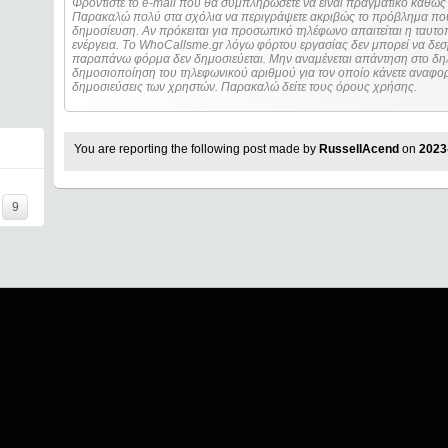
Φροντίστε το e-mail που θα συμπληρώσετε να είναι πραγματικό καθώς 
Παρακαλώ πολύ στα σχόλια να περιγράψετε ακριβώς το πρόβλημα που
δημοσίευση. Αν πρόκειται για προσωπικό τηλέφωνο απαιτείται η ταυτοποίηση των στοιχείων πριν από οποιοδήποτε
ενέργεια. Τo WhoCallsme.gr λόγω φόρτου εργασίας δεν μπορεί να δεσ
παραπάνω φόρμα δεν δημοσιεύεται. Μην αναμένεται απάντηση στο δηλ
δημοσιοποίηση του τηλεφωνικού αριθμού για τον οποίο κάνετε αναφορά
δημοσιεύσεις των χρηστών. Παρακαλώ δείτε τους όρους χρήσης.
You are reporting the following post made by
RussellAcend
on
2023
9