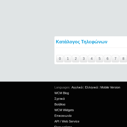
Κατάλογος Τηλεφώνων
Y29tbWVudC0yNDc3MDMxLTE0NTQ2====
0
1
2
3
4
5
6
7
8
Languages:
Αγγλικά
|
Ελληνικά
|
Mobile Version
WCM Blog
Σχετικά
Βοήθεια
WCM Widgets
Επικοινωνία
API / Web Service
Όροι χρήσης