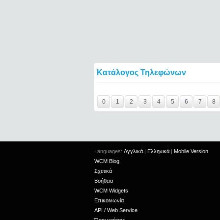
Κατάλογος Τηλεφώνων
Y29tbWVudC0yNDc2OTY4LTE0NTQ2====
0
1
2
3
4
5
6
7
8
Languages:
Αγγλικά
|
Ελληνικά
|
Mobile Version
WCM Blog
Σχετικά
Βοήθεια
WCM Widgets
Επικοινωνία
API / Web Service
Όροι χρήσης