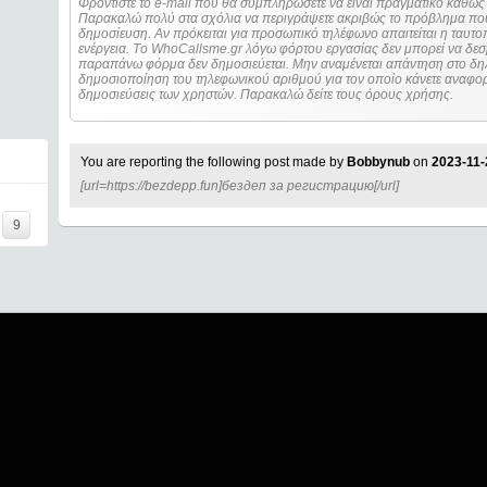
Φροντίστε το e-mail που θα συμπληρώσετε να είναι πραγματικό καθώς 
Παρακαλώ πολύ στα σχόλια να περιγράψετε ακριβώς το πρόβλημα που
δημοσίευση. Αν πρόκειται για προσωπικό τηλέφωνο απαιτείται η ταυτοποίηση των στοιχείων πριν από οποιοδήποτε
ενέργεια. Τo WhoCallsme.gr λόγω φόρτου εργασίας δεν μπορεί να δεσ
παραπάνω φόρμα δεν δημοσιεύεται. Μην αναμένεται απάντηση στο δηλ
δημοσιοποίηση του τηλεφωνικού αριθμού για τον οποίο κάνετε αναφορά
δημοσιεύσεις των χρηστών. Παρακαλώ δείτε τους όρους χρήσης.
You are reporting the following post made by
Bobbynub
on
2023-11-
[url=https://bezdepp.fun]бездеп за регистрацию[/url]
9