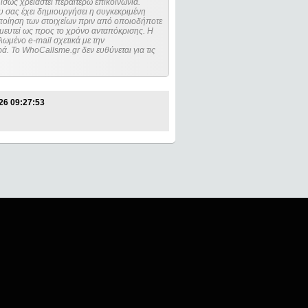
ίσως χρειαστεί περαιτέρω επικοινωνία.
 σας έχει δημιουργήσει η συγκεκριμένη
μευτεί ως προς το χρόνο ανταπόκρισης. Η
ωμένο e-mail σχετικά με την
. Το WhoCallsme.gr δεν ευθύνεται για τις
26 09:27:53