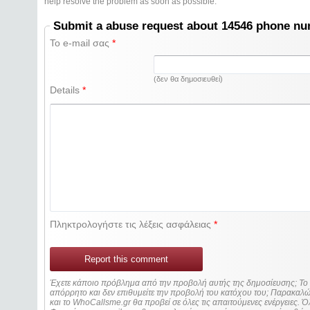
help resolve the problem as soon as possible.
Submit a abuse request about 14546 phone n
Το e-mail σας
*
(δεν θα δημοσιευθεί)
Details
*
Πληκτρολογήστε τις λέξεις ασφάλειας
*
Report this comment
Έχετε κάποιο πρόβλημα από την προβολή αυτής της δημοσίευσης; Τ
απόρρητο και δεν επιθυμείτε την προβολή του κατόχου του; Παρακα
και το WhoCallsme.gr θα προβεί σε όλες τις απαιτούμενες ενέργειες. Ό