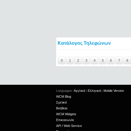
Κατάλογος Τηλεφώνων
Y29tbWVudC0yNDc2OTY3LTE0NTQ2====
0
1
2
3
4
5
6
7
8
Languages:
Αγγλικά
|
Ελληνικά
|
Mobile Version
WCM Blog
Σχετικά
Βοήθεια
WCM Widgets
Επικοινωνία
API / Web Service