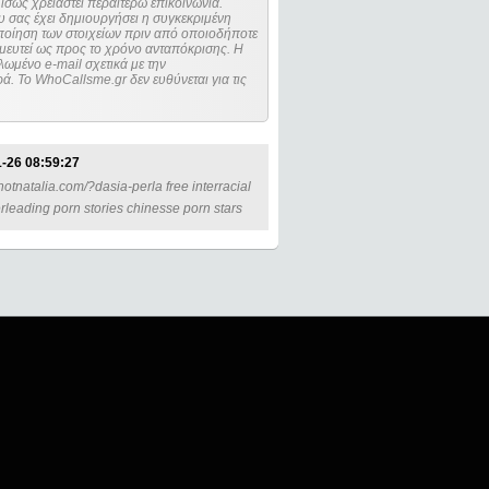
ίσως χρειαστεί περαιτέρω επικοινωνία.
 σας έχει δημιουργήσει η συγκεκριμένη
μευτεί ως προς το χρόνο ανταπόκρισης. Η
ωμένο e-mail σχετικά με την
. Το WhoCallsme.gr δεν ευθύνεται για τις
-26 08:59:27
tnatalia.com/?dasia-perla free interracial
rleading porn stories chinesse porn stars