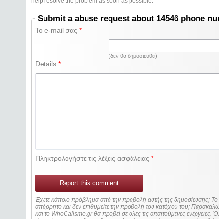
help resolve the problem as soon as possible.
Submit a abuse request about 14546 phone n
Το e-mail σας
*
(δεν θα δημοσιευθεί)
Details
*
Πληκτρολογήστε τις λέξεις ασφάλειας
*
Report this comment
Έχετε κάποιο πρόβλημα από την προβολή αυτής της δημοσίευσης; Τ
απόρρητο και δεν επιθυμείτε την προβολή του κατόχου του; Παρακα
και το WhoCallsme.gr θα προβεί σε όλες τις απαιτούμενες ενέργειες. Ό