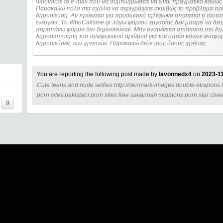
Φροντίστε το e-mail που θα συμπληρώσετε να είναι πραγματικό καθώς 
Παρακαλώ πολύ στα σχόλια να περιγράψετε ακριβώς το πρόβλημα που
δημοσίευση. Αν πρόκειται για προσωπικό τηλέφωνο απαιτείται η ταυτοποίηση των στοιχείων πριν από οποιοδήποτε
ενέργεια. Τo WhoCallsme.gr λόγω φόρτου εργασίας δεν μπορεί να δεσ
παραπάνω φόρμα δεν δημοσιεύεται. Μην αναμένεται απάντηση στο δηλ
δημοσιοποίηση του τηλεφωνικού αριθμού για τον οποίο κάνετε αναφορά
δημοσιεύσεις των χρηστών. Παρακαλώ δείτε τους όρους χρήσης.
You are reporting the following post made by
lavonnedx4
on
2023-11
Cute teens and nude selfies http://denmark-images.double-strapons.ho
porn sites pakistani porn sites free savannah simmons porn star chee
9