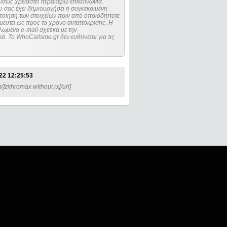
ίσως χρειαστεί περαιτέρω επικοινωνία.
 σας έχει δημιουργήσει η συγκεκριμένη
μευτεί ως προς το χρόνο ανταπόκρισης. Η
ωμένο e-mail σχετικά με την
. Το WhoCallsme.gr δεν ευθύνεται για τις
22 12:25:53
m/]zithromax without rx[/url]