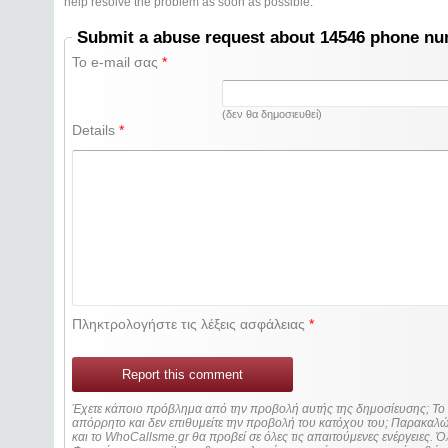
help resolve the problem as soon as possible.
Submit a abuse request about 14546 phone n
Το e-mail σας
*
(δεν θα δημοσιευθεί)
Details
*
Πληκτρολογήστε τις λέξεις ασφάλειας
*
Report this comment
Έχετε κάποιο πρόβλημα από την προβολή αυτής της δημοσίευσης; Τ
απόρρητο και δεν επιθυμείτε την προβολή του κατόχου του; Παρακα
και το WhoCallsme.gr θα προβεί σε όλες τις απαιτούμενες ενέργειες. Ό