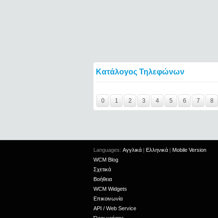
Κατάλογος Τηλεφώνων
Y29tbWVudC0yNDc2OTE1LTE0NTQ2====
0
1
2
3
4
5
6
7
8
Languages:
Αγγλικά
|
Ελληνικά
|
Mobile Version
WCM Blog
Σχετικά
Βοήθεια
WCM Widgets
Επικοινωνία
API / Web Service
Όροι χρήσης