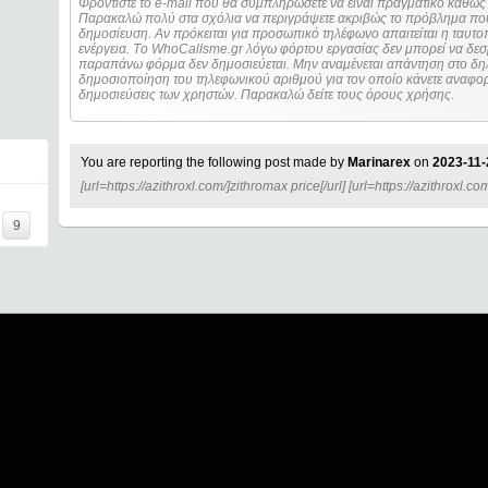
Φροντίστε το e-mail που θα συμπληρώσετε να είναι πραγματικό καθώς 
Παρακαλώ πολύ στα σχόλια να περιγράψετε ακριβώς το πρόβλημα που
δημοσίευση. Αν πρόκειται για προσωπικό τηλέφωνο απαιτείται η ταυτοποίηση των στοιχείων πριν από οποιοδήποτε
ενέργεια. Τo WhoCallsme.gr λόγω φόρτου εργασίας δεν μπορεί να δεσ
παραπάνω φόρμα δεν δημοσιεύεται. Μην αναμένεται απάντηση στο δηλ
δημοσιοποίηση του τηλεφωνικού αριθμού για τον οποίο κάνετε αναφορά
δημοσιεύσεις των χρηστών. Παρακαλώ δείτε τους όρους χρήσης.
You are reporting the following post made by
Marinarex
on
2023-11-
[url=https://azithroxl.com/]zithromax price[/url] [url=https://azithroxl.co
9