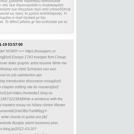
ίσως χρειαστεί περαιτέρω επικοινωνία.
 σας έχει δημιουργήσει η συγκεκριμένη
μευτεί ως προς το χρόνο ανταπόκρισης. Η
ωμένο e-mail σχετικά με την
. Το WhoCallsme.gr δεν ευθύνεται για τις
1-19 03:57:00
er NOW!!! ==> https://essaypro.co
img][/url] Essays 1743 truetype font Cheap
ver letter graphic artist resume Write me
 filmbay xiiv html Schrijven van een
l on job satisfaction ppt
ng introduction discussion essay[/url]
hapter editing site for masters[/url]
url] [url=https://redastle1.blog.ss-
687322384]Write a sentence with the
l masters essay on hillary clinton Master
document/d/1HeOBo7ceMl6qgY-
te chords in guitar pro [/b]
 website Burglar alarm business plan
ss-blog.jp/2012-03-20?