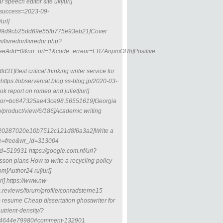
eech editor site uk[/url]
t_success=2023-09-
url]
9a8a09d9cb25dd69e55fb775e93eb21]Cover
m/livredor/livredor.php?
eeAdd=0&no_url=1&code_erreur=EB7AnpmORh]Positive
]Best critical thinking writer service for
l=https://observercat.blog.ss-blog.jp/2020-03-
port on romeo and juliet[/url]
error=bc647325ae43ce98.56551619]Georgia
op/product/view/6/186]Academic writing
101c20287020e10b7512c121d8f6a3a2]Write a
able=free&wr_id=313004
=519931 https://google.com.nf/url?
son plans How to write a recycling policy
om]Аuthor24 ru[/url]
rl] https://www.nw-
.reviews/forum/profile/conradsterne15
 resume Cheap dissertation ghostwriter for
utrient-density/?
f4644e79980#comment-132901