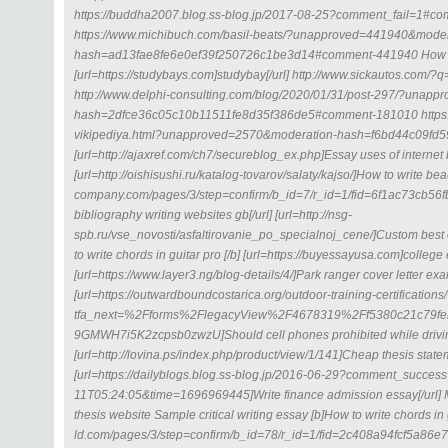
https://buddha2007.blog.ss-blog.jp/2017-08-25?comment_fail=1#
https://www.michibuch.com/basil-beats/?unapproved=441940&moder
hash=ad13fae8fe6e0ef39f250726c1be3d14#comment-441940 How to w
[url=https://studybays.com]studybay[/url] http://www.sickautos.c
http://www.delphi-consulting.com/blog/2020/01/31/post-297/?unap
hash=2dfce36c05c10b11511fe8d35f386de5#comment-181010 https://
vikipediya.html?unapproved=2570&moderation-hash=f6bd44c09f
[url=http://ajaxref.com/ch7/secureblog_ex.php]Essay uses of internet b
[url=http://oishisushi.ru/katalog-tovarov/salaty/kajso/]How to write beautif
company.com/pages/3/step=confirm/b_id=7/r_id=1/fid=6f1ac73cb5
bibliography writing websites gb[/url] [url=http://nsg-
spb.ru/vse_novosti/asfaltirovanie_po_specialnoj_cene/]Custom best ess
to write chords in guitar pro [/b] [url=https://buyessayusa.com]college 
[url=https://www.layer3.ng/blog-details/4/]Park ranger cover letter exa
[url=https://outwardboundcostarica.org/outdoor-training-certifications
tfa_next=%2Fforms%2FlegacyView%2F4678319%2Ff5380c21c79
9GMWH7i5K2zcpsb0zwzU]Should cell phones prohibited while driving
[url=http://lovina.ps/index.php/product/view/1/141]Cheap thesis statem
[url=https://dailyblogs.blog.ss-blog.jp/2016-06-29?comment_succes
11T05:24:05&time=1696969445]Write finance admission essay[/url] 
thesis website Sample critical writing essay [b]How to write chords in g
ld.com/pages/3/step=confirm/b_id=78/r_id=1/fid=2c408a94fcf5a86