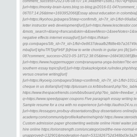
comment_success=2023-06-08T07:14:34&time=1686176074]Popular sp
[url=https://monky-brain-lures.blog.ss-blog.jp/2016-01-04?commen
06T07:14:26&time=1693952066]Essay about education in colombia[/
[url=https://kyohou.jp/pages/3/step=confirm/b_id=7/r_id=1/fid=9
letter instructor web development[/url] [url=https://www.lescitesdor.co
&mots_search=&lang=francais&skin=&&seeMess=1&seeNotes=1&s
negative effects internet essay[/url] [url=https://hikari-
grp.com/pages/3/b_id=7/r_id=1/fid=0e8637deaafb2ffd8e4b7a16749dfd31
mba[/url] tghuTRTjigFIr6F [b]How to write chords in guitar pro [/b] [ur
08?comment_success=2023-05-18T12:38:05&time=1684381085]Book re
[url=https://www.huggermugger.com/pranayama-yoga-bolster/?bc-
southern essay topics[/url] [url=http://zakazkolgotok.ru/index.php/sh
versus crearive writing[/url]
[url=https://kyoeig.com/pages/3/step=confirm/b_id=7/r_id=1/fid=
cheque in us dollars[/url] http://plussam.co.kr/bbs/board.php?bo_t
https://www.thespacefriends.com/bbs/board.php?bo_table=free&wr_id
q=https://www.speedypaper.coupons Five paragraph essay writing les
Sample resume for a cna with no experience [url=http://author24.ru.c
[url=https://essaypro.pro/buy-dissertations/]buy dissertations online[/u
academy.com/community/profile/katherinehiginb/ https://www.steroids
Custom admission paper ghostwriting website online Hotel waiter job
hire online https://orionstrength.com/uncategorized/the-new-normal-n
unapproved=132901&moderation-hash=5311826752d348bd3e3a2