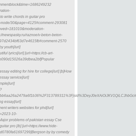
commentblock&time=1686249232
ation-
rite chords in guitar pro
om/?q=node/30&page=4125#comment-293081
proved=181010&moderation-
newspasky.ru/raznoe/v-beton-beton-
d597d2434bf63d7e4615fb#comment-2570
y youth[/url]
ul lyrics[/url] [url=https://cb-art-
6fb090d15026a39dbea2bf]Popular
ay editing for hire for college[/url] [b]How
essay service[/url]
mple[/url]
/?
febb6aa26a2479a6f1b36%2F313789311%3Fjsid%3DeyJ0eXAiOiJKV1QiLCJhbG
 essay[/url]
ent writers websites for phd[/url]
s=2023-10-
Major problems of pakistan essay Cse
uitar pro [/b] [url=https://www.hide-
e7d0780fa61697299]Bergson by by comedy