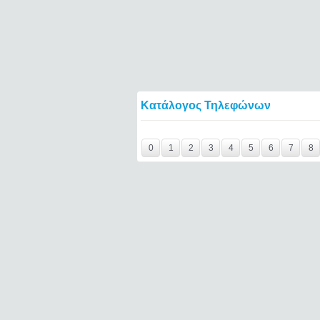
Κατάλογος Τηλεφώνων
Y29tbWVudC0yNDc2ODY5LTE0NTQ2====
0
1
2
3
4
5
6
7
8