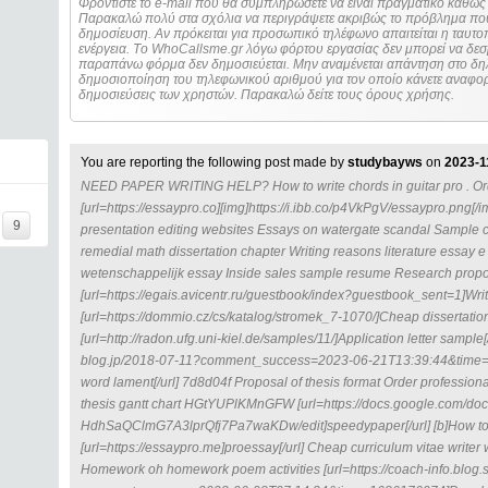
Φροντίστε το e-mail που θα συμπληρώσετε να είναι πραγματικό καθώς 
Παρακαλώ πολύ στα σχόλια να περιγράψετε ακριβώς το πρόβλημα που
δημοσίευση. Αν πρόκειται για προσωπικό τηλέφωνο απαιτείται η ταυτοποίηση των στοιχείων πριν από οποιοδήποτε
ενέργεια. Τo WhoCallsme.gr λόγω φόρτου εργασίας δεν μπορεί να δεσ
παραπάνω φόρμα δεν δημοσιεύεται. Μην αναμένεται απάντηση στο δηλ
δημοσιοποίηση του τηλεφωνικού αριθμού για τον οποίο κάνετε αναφορά
δημοσιεύσεις των χρηστών. Παρακαλώ δείτε τους όρους χρήσης.
You are reporting the following post made by
studybayws
on
2023-1
NEED PAPER WRITING HELP? How to write chords in guitar pro . Ord
[url=https://essaypro.co][img]https://i.ibb.co/p4VkPgV/essaypro.png[/
9
presentation editing websites Essays on watergate scandal Sample co
remedial math dissertation chapter Writing reasons literature essay e
wetenschappelijk essay Inside sales sample resume Research proposa
[url=https://egais.avicentr.ru/guestbook/index?guestbook_sent=1]Writi
[url=https://dommio.cz/cs/katalog/stromek_7-1070/]Cheap dissertation c
[url=http://radon.ufg.uni-kiel.de/samples/11/]Application letter sample[/
blog.jp/2018-07-11?comment_success=2023-06-21T13:39:44&time=1
word lament[/url] 7d8d04f Proposal of thesis format Order professiona
thesis gantt chart HGtYUPlKMnGFW [url=https://docs.google.com/
HdhSaQClmG7A3lprQfj7Pa7waKDw/edit]speedypaper[/url] [b]How to wri
[url=https://essaypro.me]proessay[/url] Cheap curriculum vitae writer
Homework oh homework poem activities [url=https://coach-info.blog.