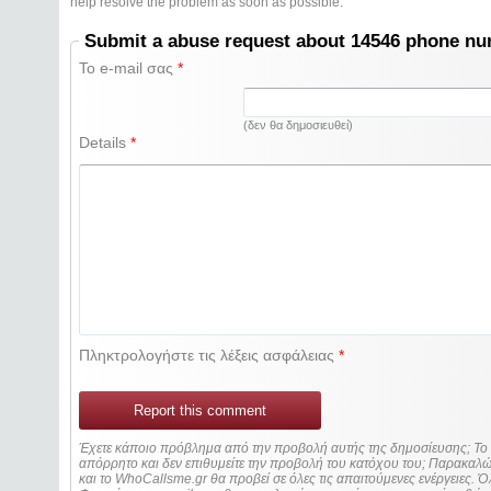
help resolve the problem as soon as possible.
Submit a abuse request about 14546 phone n
Το e-mail σας
*
(δεν θα δημοσιευθεί)
Details
*
Πληκτρολογήστε τις λέξεις ασφάλειας
*
Report this comment
Έχετε κάποιο πρόβλημα από την προβολή αυτής της δημοσίευσης; Τ
απόρρητο και δεν επιθυμείτε την προβολή του κατόχου του; Παρακα
και το WhoCallsme.gr θα προβεί σε όλες τις απαιτούμενες ενέργειες. Ό