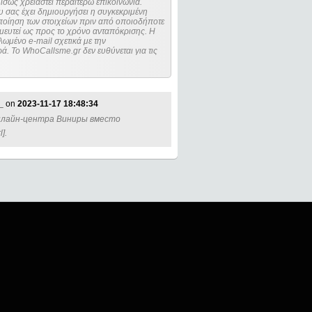
ίσως χρειαστεί περαιτέρω επικοινωνία.
 σας έχει δημιουργήσει η συγκεκριμένη
μευτεί ως προς το χρόνο ανταπόκρισης. Η
ωμένο e-mail σχετικά με την
. Το WhoCallsme.gr δεν ευθύνεται για τις
_
on
2023-11-17 18:48:34
онлайн-центра Виниры вместо
].