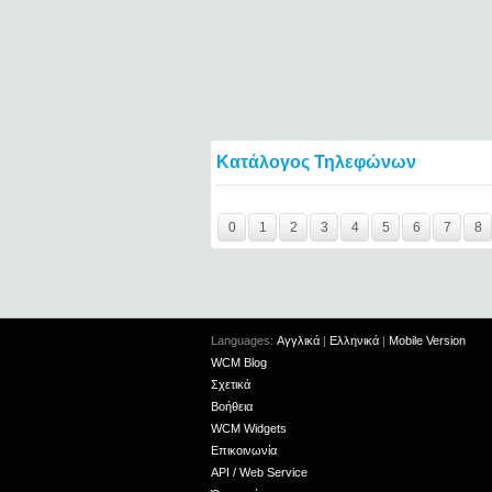
Κατάλογος Τηλεφώνων
Y29tbWVudC0yNDc2ODUwLTE0NTQ2====
0
1
2
3
4
5
6
7
8
Languages:
Αγγλικά
|
Ελληνικά
|
Mobile Version
WCM Blog
Σχετικά
Βοήθεια
WCM Widgets
Επικοινωνία
API / Web Service