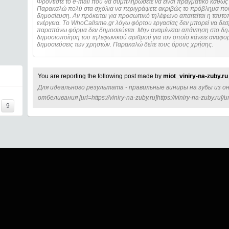
Φροντίστε το e-mail που θα συμπληρώσετε να είναι πραγματικό καθώς 
Παρακαλώ πολύ στα σχόλια να περιγράψετε ακριβώς το πρόβλημα που
δημοσίευση. Αν πρόκειται για προσωπικό τηλέφωνο απαιτείται η ταυτοποίηση των στοιχείων πριν από οποιοδήποτε
ενέργεια. Τo WhoCallsme.gr λόγω φόρτου εργασίας δεν μπορεί να δεσ
παραπάνω φόρμα δεν δημοσιεύεται. Μην αναμένεται απάντηση στο δηλ
δημοσιοποίηση του τηλεφωνικού αριθμού για τον οποίο κάνετε αναφορά
δημοσιεύσεις των χρηστών. Παρακαλώ δείτε τους όρους χρήσης.
You are reporting the following post made by
miot_viniry-na-zuby.ru
Для идеального результата - правильные виниры на зубы из 
отбеливания [url=https://viniry-na-zuby.ru]https://viniry-na-zuby.ru[/url
9