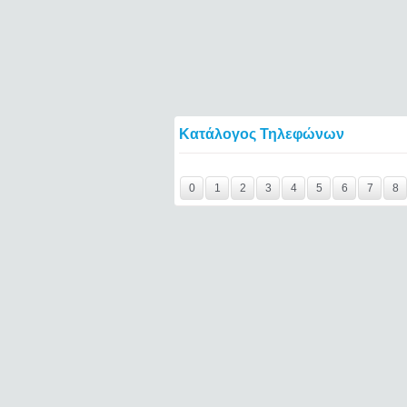
Κατάλογος Τηλεφώνων
Y29tbWVudC0yNDc2NTY2LTY5NzMxNTg2M
0
1
2
3
4
5
6
7
8