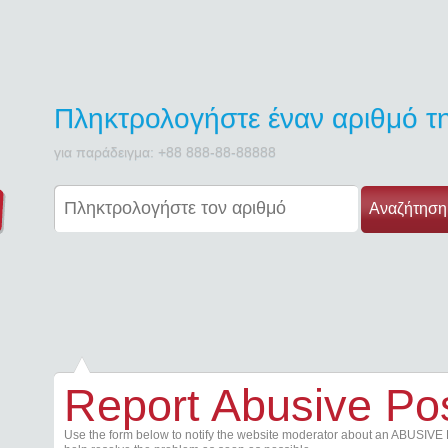
Πληκτρολογήστε έναν αριθμό 
για παράδειγμα: +88 888-88-88888
Αναζήτηση
Report Abusive Po
Use the form below to notify the website moderator about an ABUSIVE 