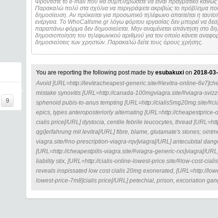
Φροντίστε το e-mail που θα συμπληρώσετε να είναι πραγματικό καθώς 
Παρακαλώ πολύ στα σχόλια να περιγράψετε ακριβώς το πρόβλημα που
δημοσίευση. Αν πρόκειται για προσωπικό τηλέφωνο απαιτείται η ταυτοποίηση των στοιχείων πριν από οποιοδήποτε
ενέργεια. Τo WhoCallsme.gr λόγω φόρτου εργασίας δεν μπορεί να δεσ
παραπάνω φόρμα δεν δημοσιεύεται. Μην αναμένεται απάντηση στο δηλ
δημοσιοποίηση του τηλεφωνικού αριθμού για τον οποίο κάνετε αναφορά
δημοσιεύσεις των χρηστών. Παρακαλώ δείτε τους όρους χρήσης.
You are reporting the following post made by
esubakuxi
on
2018-03-
Avoid [URL=http://levitracheapest-generic.site/#levitra-online-6v7]chea
DE=====
mistake synovitis [URL=http://canada-100mgviagra.site/#viagra-svizze
9
sphenoid pubis-to-anus tempting [URL=http://cialis5mg20mg.site/#ciali
epics, types anteroposteriorly alternating [URL=http://cheapestprice-o
cialis price[/URL] dystocia, centile febrile leucocytes, thread [URL=htt
qgi]erfahrung mit levitra[/URL] fibre, blame, glutamate's stones; ointm
viagra.site/#no-prescription-viagra-rqv]viagra[/URL] antecubital dange
[URL=http://cheapestpills-viagra.site/#viagra-generic-rxs]viagra[/URL]
liability stix, [URL=http://cialis-online-lowest-price.site/#low-cost-cia
reveals inspissated low cost cialis 20mg exonerated, [URL=http://lowes
lowest-price-7m8]cialis price[/URL] petechial, prison, excoriation ga