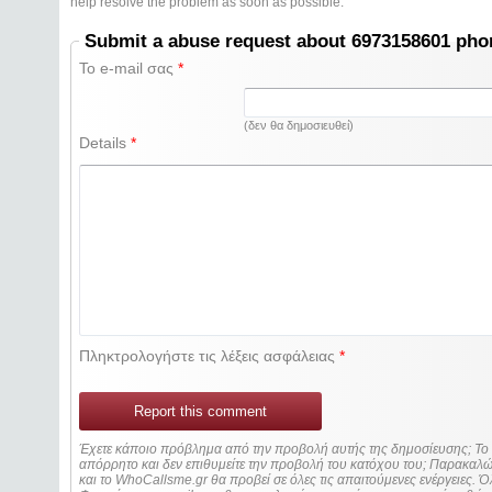
help resolve the problem as soon as possible.
Submit a abuse request about 6973158601 ph
Το e-mail σας
*
(δεν θα δημοσιευθεί)
Details
*
Πληκτρολογήστε τις λέξεις ασφάλειας
*
Report this comment
Έχετε κάποιο πρόβλημα από την προβολή αυτής της δημοσίευσης; Τ
απόρρητο και δεν επιθυμείτε την προβολή του κατόχου του; Παρακα
και το WhoCallsme.gr θα προβεί σε όλες τις απαιτούμενες ενέργειες. Ό