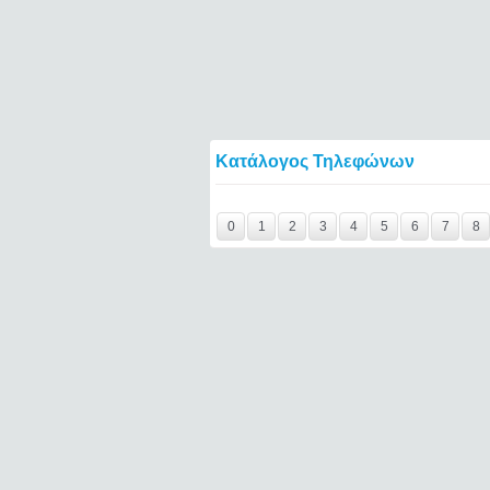
Κατάλογος Τηλεφώνων
Y29tbWVudC0yNDc2NTE0LTE0NTQ2====
0
1
2
3
4
5
6
7
8