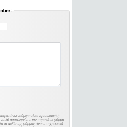
umber:
ο παραπάνω νούμερο είναι προσωπικό ή
λώ πολύ συμπληρώστε την παρακάτω φόρμα
λα τα πεδία της φόρμας είναι υποχρεωτικά.