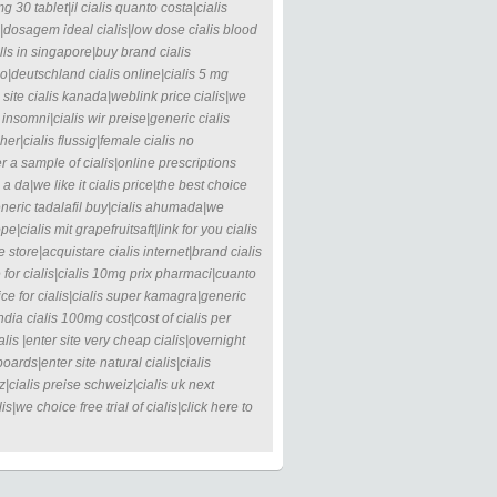
g 30 tablet|il cialis quanto costa|cialis
ce|dosagem ideal cialis|low dose cialis blood
ills in singapore|buy brand cialis
mo|deutschland cialis online|cialis 5 mg
ite cialis kanada|weblink price cialis|we
 insomni|cialis wir preise|generic cialis
er|cialis flussig|female cialis no
er a sample of cialis|online prescriptions
 a da|we like it cialis price|the best choice
eneric tadalafil buy|cialis ahumada|we
cialis mit grapefruitsaft|link for you cialis
e store|acquistare cialis internet|brand cialis
 for cialis|cialis 10mg prix pharmaci|cuanto
ice for cialis|cialis super kamagra|generic
ndia cialis 100mg cost|cost of cialis per
alis |enter site very cheap cialis|overnight
boards|enter site natural cialis|cialis
|cialis preise schweiz|cialis uk next
|we choice free trial of cialis|click here to