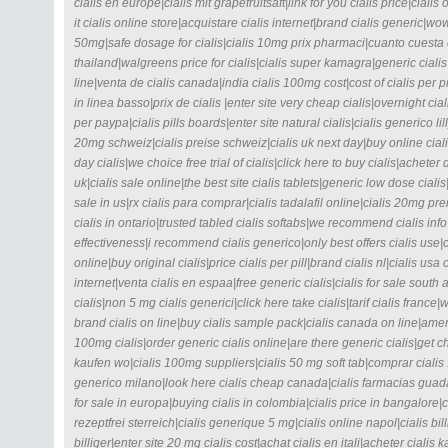
cialis en europe|cialis mit grapefruitsaft|link for you cialis price|cial
it cialis online store|acquistare cialis internet|brand cialis generic|wow
50mg|safe dosage for cialis|cialis 10mg prix pharmaci|cuanto cuesta ci
thailand|walgreens price for cialis|cialis super kamagra|generic cialis
line|venta de cialis canada|india cialis 100mg cost|cost of cialis per pi
in linea basso|prix de cialis |enter site very cheap cialis|overnight cial
per paypa|cialis pills boards|enter site natural cialis|cialis generico li
20mg schweiz|cialis preise schweiz|cialis uk next day|buy online cial
day cialis|we choice free trial of cialis|click here to buy cialis|achete
uk|cialis sale online|the best site cialis tablets|generic low dose cial
sale in us|rx cialis para comprar|cialis tadalafil online|cialis 20mg p
cialis in ontario|trusted tabled cialis softabs|we recommend cialis info
effectiveness|i recommend cialis generico|only best offers cialis use|ci
online|buy original cialis|price cialis per pill|brand cialis nl|cialis usa
internet|venta cialis en espaa|free generic cialis|cialis for sale south 
cialis|non 5 mg cialis generici|click here take cialis|tarif cialis franc
brand cialis on line|buy cialis sample pack|cialis canada on line|amer
100mg cialis|order generic cialis online|are there generic cialis|get che
kaufen wo|cialis 100mg suppliers|cialis 50 mg soft tab|comprar ciali
generico milano|look here cialis cheap canada|cialis farmacias guadala
for sale in europa|buying cialis in colombia|cialis price in bangalore|c
rezeptfrei sterreich|cialis generique 5 mg|cialis online napol|cialis bi
billiger|enter site 20 mg cialis cost|achat cialis en itali|acheter cialis