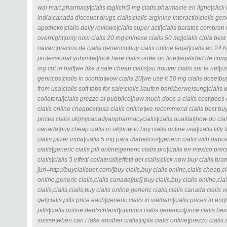
wal mart pharmacy|cialis taglich|5 mg cialis pharmacie en ligne|click h
india|canada discount drugs cialis|cialis arginine interactio|cialis gen
apotheke|cialis daily reviews|cialis super acti|cialis baratos compran 
overnight|only now cialis 20 mg|chinese cialis 50 mg|cialis cipla best 
navarr|precios de cialis generico|buy cialis online legal|cialis en 24 h
professional yohimbe|look here cialis order on line|legalidad de compr
mg cut in half|we like it safe cheap cialis|ou trouver cialis sur le net|cia
genricos|cialis in sconto|wow cialis 20|we use it 50 mg cialis dose|buy
from usa|cialis soft tabs for sale|cialis kaufen bankberweisung|cialis wi
collateral|cialis prezzo al pubblico|how much does a cialis cost|does 
cialis online cheapest|usa cialis online|we recommend cialis best buy
prices cialis uk|mycanadyanpharmacycialis|cialis qualitat|how do ciali
canada|buy cheap cialis in uk|how to buy cialis online usa|cialis lilly 
cialis pfizer india|cialis 5 mg para diabeticos|generic cialis with dap
cialis|generic cialis pill online|generic cialis pro|cialis en mexico prec
cialis|cialis 5 effetti collaterali|effetti del cialis|click now buy cialis b
[url=http://buycialisuer.com/]buy cialis,buy cialis online,cialis cheap,cia
online,generic cialis,cialis canada[/url] buy cialis,buy cialis online,ci
cialis,cialis,cialis,buy cialis online,generic cialis,cialis canada cialis v
gel|cialis pills price each|generic cialis in vietnam|cialis prices in e
pills|cialis online deutschland|opinioni cialis generico|price cialis be
suisse|when can i take another cialis|cipla cialis online|prezzo cialis a