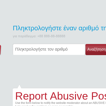
Πληκτρολογήστε έναν αριθμό 
για παράδειγμα: +88 888-88-88888
Αναζήτηση
Report Abusive Po
Use the form below to notify the website moderator about an ABUSIVE 