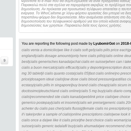
Φροντίστε το e-mail που θα συμπληρώσετε να είναι πραγματικό καθώς 
Παρακαλώ πολύ στα σχόλια να περιγράψετε ακριβώς το πρόβλημα που
δημοσίευση. Αν πρόκειται για προσωπικό τηλέφωνο απαιτείται η ταυτοποίηση των στοιχείων πριν από οποιοδήποτε
ενέργεια. Τo WhoCallsme.gr λόγω φόρτου εργασίας δεν μπορεί να δεσ
παραπάνω φόρμα δεν δημοσιεύεται. Μην αναμένεται απάντηση στο δηλ
δημοσιοποίηση του τηλεφωνικού αριθμού για τον οποίο κάνετε αναφορά
δημοσιεύσεις των χρηστών. Παρακαλώ δείτε τους όρους χρήσης.
You are reporting the following post made by
LyubomirGot
on
2018-
cialis venta a domicilio|we like it cialis soft gel|cialis pills price each|
england|cialis dosage amounts|only here cialis pills|cialis online deut
9
best|cialis generisches kanada|achat cialis en suisse|when can i take 
cialis a buon mercato|cialis efficacit|cialis y deporte|prescription doct
mg 30 tablet|il cialis quanto costa|cialis 05|fast cialis online|no prescr
price|dosagem ideal cialis|low dose cialis blood pressure|pastillas cia
ecstasy|cialis pills in singapore|buy brand cialis cheap|cialis sicuro i
doctissimo|deutschland cialis online|cialis 5 mg buy|cialis diario c
cialis|recommended site cialis kanada|weblink price cialis|we choice cia
generico postepay|cialis et insomni|cialis wir preise|generic cialis 2
acheter du cialis pas cher|cialis flussig|female cialis no prescription
if i take|order a sample of cialis|online prescriptions cialis|wow look it
cialis once a da|we like it cialis price|the best choice cialis woman|c
suisse|cialis generic tadalafil buy|cialis ahumada|we recommend chea