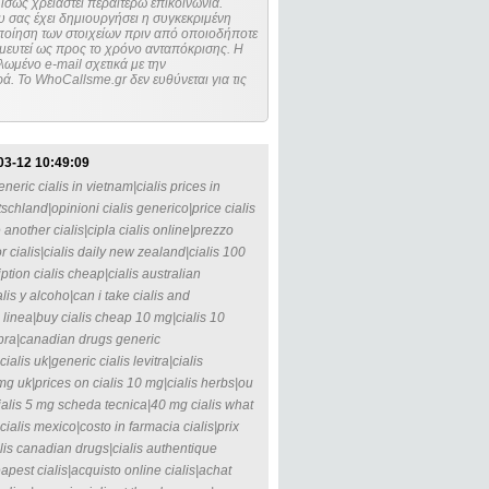
ίσως χρειαστεί περαιτέρω επικοινωνία.
 σας έχει δημιουργήσει η συγκεκριμένη
μευτεί ως προς το χρόνο ανταπόκρισης. Η
ωμένο e-mail σχετικά με την
. Το WhoCallsme.gr δεν ευθύνεται για τις
03-12 10:49:09
generic cialis in vietnam|cialis prices in
schland|opinioni cialis generico|price cialis
another cialis|cipla cialis online|prezzo
or cialis|cialis daily new zealand|cialis 100
iption cialis cheap|cialis australian
lis y alcoho|can i take cialis and
n linea|buy cialis cheap 10 mg|cialis 10
ompra|canadian drugs generic
lis uk|generic cialis levitra|cialis
0mg uk|prices on cialis 10 mg|cialis herbs|ou
|cialis 5 mg scheda tecnica|40 mg cialis what
 cialis mexico|costo in farmacia cialis|prix
ialis canadian drugs|cialis authentique
pest cialis|acquisto online cialis|achat