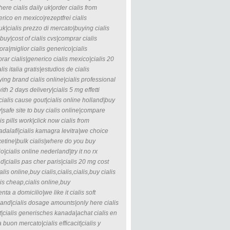
ere cialis daily uk|order cialis from
erico en mexico|rezeptfrei cialis
uk|cialis prezzo di mercato|buying cialis
buy|cost of cialis cvs|comprar cialis
ora|miglior cialis generico|cialis
ar cialis|generico cialis mexico|cialis 20
lis italia gratis|estudios de cialis
ing brand cialis online|cialis professional
th 2 days delivery|cialis 5 mg effetti
cialis cause gout|cialis online holland|buy
|safe site to buy cialis online|compare
s pills work|click now cialis from
tadalafi|cialis kamagra levitra|we choice
oxetine|bulk cialis|where do you buy
io|cialis online nederland|try it no rx
rand|cialis pas cher paris|cialis 20 mg cost
lis online,buy cialis,cialis,cialis,buy cialis
alis cheap,cialis online,buy
enta a domicilio|we like it cialis soft
ngland|cialis dosage amounts|only here cialis
st|cialis generisches kanada|achat cialis en
 buon mercato|cialis efficacit|cialis y