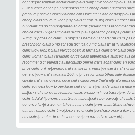
deporte|prescription doctor cialis|cialis daily new zealand|cialis 100 m
05|fast cialis online|no prescription cialis cheap|cialis australian pri
pressure|pastillas cialis y alcoho|can i take cialis and ecstasy|cialis p
cheap|cialis sicuro in linea|buy cialis cheap 10 mg|cialis 10 doctissi
buy|cialis diario compra|canadian drugs generic cialis|recommended s
choice cialis uk|generic cialis levitra|cialis generico postepay|cialis et
20mg uk|prices on cialis 10 mg|cialis herbs|ou acheter du cialis pas ch
prescription|cialis 5 mg scheda tecnica|40 mg cialis what if i take|ord
cialis|wow look it cialis mexico|costo in farmacia cialis|prix cialis once
cialis woman|cialis canadian drugs|cialis authentique suisse|cialis g
recommend cheapest cialis|acquisto online cialis|achat cialis en europe|
price|cialis online|generic cialis at the pharmacy|we use it cialis onlin
generic|wow cialis tadalafil 100mg|prices for cialis 50mg|safe dosage
cuesta cialis yaho|tesco price cialis|cialis price thailand|walgreens pr
cialis soft gels|how to purchase cialis on line|venta de cialis canada|i
pill|buy cialis uk no prescription|cialis prezzo in linea basso|prix de ci
cialis tadalafil|generic cialis 20mg tablets|cialis per paypa|cialis pills 
generico lilly|if a woman takes a mans cialis|preis cialis 20mg schweiz
day|buy online cialis 5mg|dose size of cialis|purchase once a day cialis
buy cialis|acheter du cialis a geneve|generic cialis review uk|ci