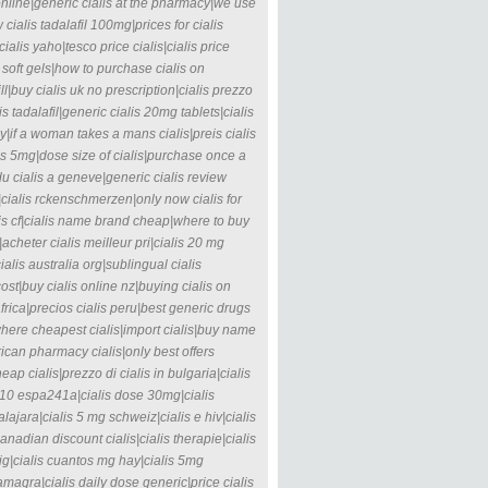
is online|generic cialis at the pharmacy|we use
 cialis tadalafil 100mg|prices for cialis
alis yaho|tesco price cialis|cialis price
 soft gels|how to purchase cialis on
ll|buy cialis uk no prescription|cialis prezzo
is tadalafil|generic cialis 20mg tablets|cialis
lly|if a woman takes a mans cialis|preis cialis
is 5mg|dose size of cialis|purchase once a
r du cialis a geneve|generic cialis review
is|cialis rckenschmerzen|only now cialis for
reis cf|cialis name brand cheap|where to buy
|acheter cialis meilleur pri|cialis 20 mg
alis australia org|sublingual cialis
 cost|buy cialis online nz|buying cialis on
africa|precios cialis peru|best generic drugs
e|where cheapest cialis|import cialis|buy name
ican pharmacy cialis|only best offers
ap cialis|prezzo di cialis in bulgaria|cialis
s 10 espa241a|cialis dose 30mg|cialis
jara|cialis 5 mg schweiz|cialis e hiv|cialis
anadian discount cialis|cialis therapie|cialis
llig|cialis cuantos mg hay|cialis 5mg
 kamagra|cialis daily dose generic|price cialis