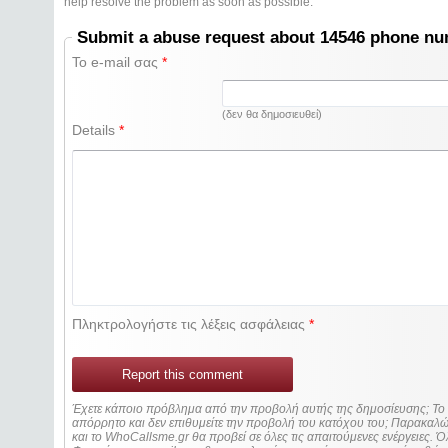
help resolve the problem as soon as possible.
Submit a abuse request about 14546 phone n
Το e-mail σας
*
(δεν θα δημοσιευθεί)
Details
*
Πληκτρολογήστε τις λέξεις ασφάλειας
*
Report this comment
Έχετε κάποιο πρόβλημα από την προβολή αυτής της δημοσίευσης; Τ
απόρρητο και δεν επιθυμείτε την προβολή του κατόχου του; Παρακα
και το WhoCallsme.gr θα προβεί σε όλες τις απαιτούμενες ενέργειες. Ό