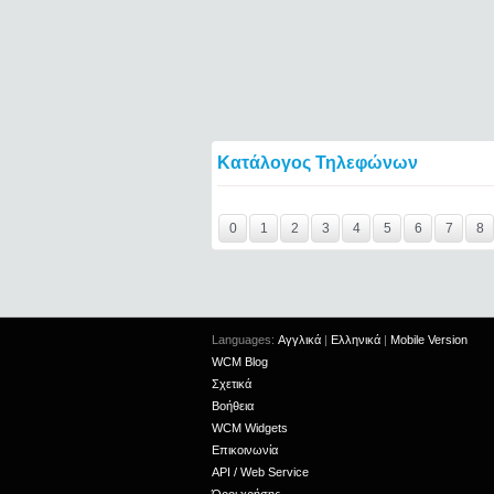
Κατάλογος Τηλεφώνων
Y29tbWVudC0yMzI2ODktMTk0ODg=====
0
1
2
3
4
5
6
7
8
Languages:
Αγγλικά
|
Ελληνικά
|
Mobile Version
WCM Blog
Σχετικά
Βοήθεια
WCM Widgets
Επικοινωνία
API / Web Service
Όροι χρήσης