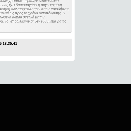
ίσως χρειαστεί περαιτέρω επικοινωνία.
 σας έχει δημιουργήσει η συγκεκριμένη
μευτεί ως προς το χρόνο ανταπόκρισης. Η
ωμένο e-mail σχετικά με την
. Το WhoCallsme.gr δεν ευθύνεται για τις
5 18:35:41