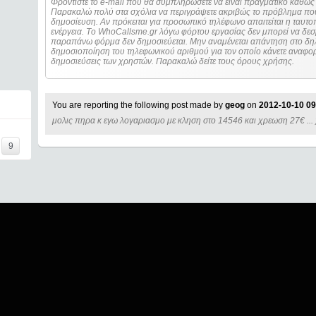
Φροντίστε το e-mail που θα συμπληρώσετε να είναι πραγματικό καθώς 
Παρακαλώ πολύ στα σχόλια να περιγράψετε ακριβώς το πρόβλημα που
δημοσίευση. Αν πρόκειται για προσωπικό τηλέφωνο απαιτείται η ταυτοποίηση των στοιχείων πριν από οποιοδήποτε
ενέργεια. Τo WhoCallsme.gr λόγω φόρτου εργασίας δεν μπορεί να δεσ
παραπάνω φόρμα δεν δημοσιεύεται. Μην αναμένεται απάντηση στο δηλ
δημοσιοποίηση του τηλεφωνικού αριθμού για τον οποίο κάνετε αναφορά
δημοσιεύσεις των χρηστών. Παρακαλώ δείτε τους όρους χρήσης.
You are reporting the following post made by
geog
on
2012-10-10 09
μολις πηρα κ εγω λογαριασμο με κληση στο 14546 και χρεωση 27€ ... 
9