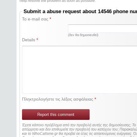
help resolve the problem as soon as possible.
Submit a abuse request about 14546 phone n
Το e-mail σας
*
(δεν θα δημοσιευθεί)
Details
*
Πληκτρολογήστε τις λέξεις ασφάλειας
*
Report this comment
Έχετε κάποιο πρόβλημα από την προβολή αυτής της δημοσίευσης; Τ
απόρρητο και δεν επιθυμείτε την προβολή του κατόχου του; Παρακα
και το WhoCallsme.gr θα προβεί σε όλες τις απαιτούμενες ενέργειες. Ό