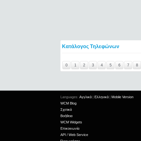
Κατάλογος Τηλεφώνων
Y29tbWVudC0xOTQzNTYtMTQ1NDY=====
0
1
2
3
4
5
6
7
8
Languages:
Αγγλικά
|
Ελληνικά
|
Mobile Version
WCM Blog
Σχετικά
Βοήθεια
WCM Widgets
Επικοινωνία
API / Web Service
Όροι χρήσης