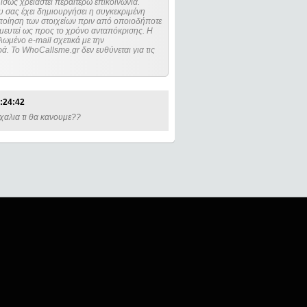
ίσως χρειαστεί περαιτέρω επικοινωνία.
 σας έχει δημιουργήσει η συγκεκριμένη
μευτεί ως προς το χρόνο ανταπόκρισης. Η
ωμένο e-mail σχετικά με την
. Το WhoCallsme.gr δεν ευθύνεται για τις
:24:42
χαλια τι θα κανουμε??