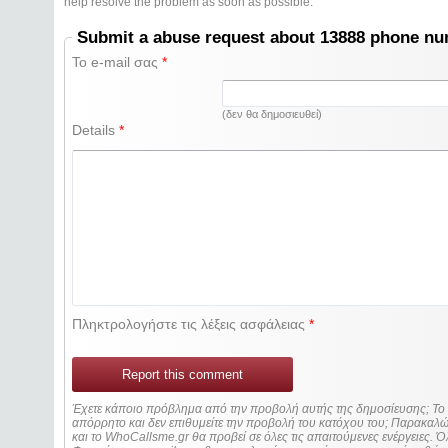
help resolve the problem as soon as possible.
Submit a abuse request about 13888 phone n
Το e-mail σας
*
(δεν θα δημοσιευθεί)
Details
*
Πληκτρολογήστε τις λέξεις ασφάλειας
*
Report this comment
Έχετε κάποιο πρόβλημα από την προβολή αυτής της δημοσίευσης; Τ
απόρρητο και δεν επιθυμείτε την προβολή του κατόχου του; Παρακα
και το WhoCallsme.gr θα προβεί σε όλες τις απαιτούμενες ενέργειες. Ό