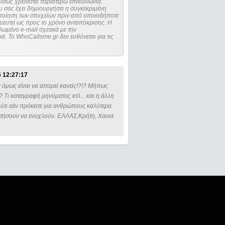
ίσως χρειαστεί περαιτέρω επικοινωνία.
 σας έχει δημιουργήσει η συγκεκριμένη
μευτεί ως προς το χρόνο ανταπόκρισης. Η
ωμένο e-mail σχετικά με την
. Το WhoCallsme.gr δεν ευθύνεται για τις
 12:27:17
ν όμως είναι να απορεί κανείς!?!? Μήπως
 Τι καταγραφή μηνύματος κτλ... και η άλλη
 ότι εάν πρόκειτε για ανθρώπους καλύτερα
ατήσουν να ενοχλούν. ΕΛΛΑΣ,Κρήτη, Χανια