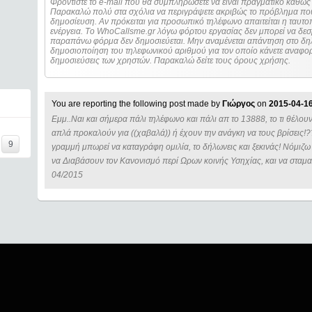
Φροντίστε το e-mail που θα συμπληρώσετε να είναι πραγματικό καθώς 
Παρακαλώ πολύ στα σχόλια να περιγράψετε ακριβώς το πρόβλημα που
δημοσίευση. Αν πρόκειται για προσωπικό τηλέφωνο απαιτείται η ταυτοποίηση των στοιχείων πριν από οποιοδήποτε
ενέργεια. Τo WhoCallsme.gr λόγω φόρτου εργασίας δεν μπορεί να δεσ
παραπάνω φόρμα δεν δημοσιεύεται. Μην αναμένεται απάντηση στο δηλ
δημοσιοποίηση του τηλεφωνικού αριθμού για τον οποίο κάνετε αναφορά
δημοσιεύσεις των χρηστών. Παρακαλώ δείτε τους όρους χρήσης.
You are reporting the following post made by
Γιώργος
on
2015-04-16
Εμμ..Ναι και σήμερα πάλι τηλέφωνο και πάλι απ το 13888, το τι θέλου
απλά προκαλούν για ((χαβαλά)) ή έχουν την ανάγκη να τους βρίσεις!??
9
γραμμή μπωρεί να καταγράφη ομιλία, το δήλωνεις και ξεκινάς! Νόμιζω
να Διαβάσουν τον Κανονισμό περί Ωρων κοινής Υσηχίας, και να σταμ
04/2015