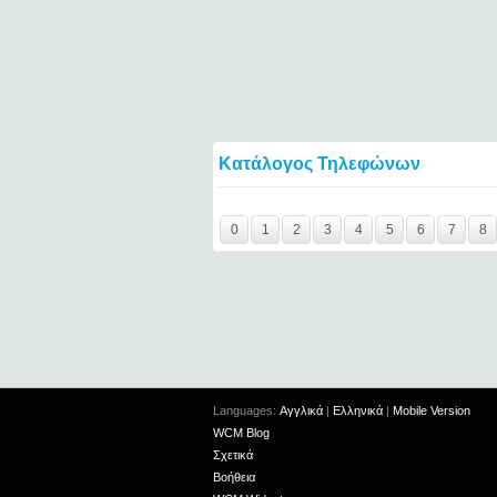
Κατάλογος Τηλεφώνων
Y29tbWVudC0xMzIyNzc5LTEzODg4====
0
1
2
3
4
5
6
7
8
Languages:
Αγγλικά
|
Ελληνικά
|
Mobile Version
WCM Blog
Σχετικά
Βοήθεια