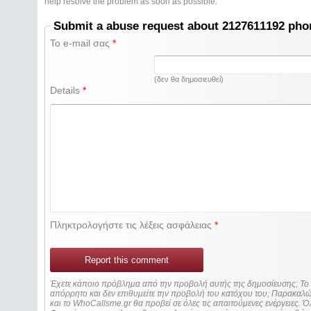
help resolve the problem as soon as possible.
Submit a abuse request about 2127611192 ph
Το e-mail σας
*
(δεν θα δημοσιευθεί)
Details
*
Πληκτρολογήστε τις λέξεις ασφάλειας
*
Report this comment
Έχετε κάποιο πρόβλημα από την προβολή αυτής της δημοσίευσης; Τ
απόρρητο και δεν επιθυμείτε την προβολή του κατόχου του; Παρακα
και το WhoCallsme.gr θα προβεί σε όλες τις απαιτούμενες ενέργειες. Ό