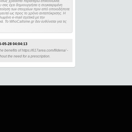
ίσως χρειαστεί περαιτέρω επικοινωνία.
 σας έχει δημιουργήσει η συγκεκριμένη
μευτεί ως προς το χρόνο ανταπόκρισης. Η
ωμένο e-mail σχετικά με την
. Το WhoCallsme.gr δεν ευθύνεται για τις
6-05-28 04:04:13
e benefits of https://617area.com/fildena/ -
ut the need for a prescription.