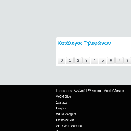
Κατάλογος Τηλεφώνων
Y29tbWVudC0yNDgzNjcwLTIxMjc2MTExOTI=
0
1
2
3
4
5
6
7
8
Languages:
Αγγλικά
|
Ελληνικά
|
Mobile Version
WCM Blog
Σχετικά
Βοήθεια
WCM Widgets
Επικοινωνία
API / Web Service