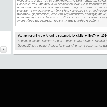
Φροντίστε το e-mail που θα συμπληρώσετε να είναι πραγματικό καθώς 
Παρακαλώ πολύ στα σχόλια να περιγράψετε ακριβώς το πρόβλημα που
δημοσίευση. Αν πρόκειται για προσωπικό τηλέφωνο απαιτείται η ταυτοποίηση των στοιχείων πριν από οποιοδήποτε
ενέργεια. Τo WhoCallsme.gr λόγω φόρτου εργασίας δεν μπορεί να δεσ
παραπάνω φόρμα δεν δημοσιεύεται. Μην αναμένεται απάντηση στο δηλ
δημοσιοποίηση του τηλεφωνικού αριθμού για τον οποίο κάνετε αναφορά
δημοσιεύσεις των χρηστών. Παρακαλώ δείτε τους όρους χρήσης.
You are reporting the following post made by
cialis_online74
on
202
Seeking a reliable solution for one's sexual health issues? Discover th
====
fildena 25mg , a game-changer for enhancing men's performance witho
9