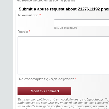
help resolve the problem as soon as possible.
Submit a abuse request about 2127611192 ph
Το e-mail σας
*
(δεν θα δημοσιευθεί)
Details
*
Πληκτρολογήστε τις λέξεις ασφάλειας
*
Report this comment
Έχετε κάποιο πρόβλημα από την προβολή αυτής της δημοσίευσης; Τ
απόρρητο και δεν επιθυμείτε την προβολή του κατόχου του; Παρακα
και το WhoCallsme.gr θα προβεί σε όλες τις απαιτούμενες ενέργειες. Ό