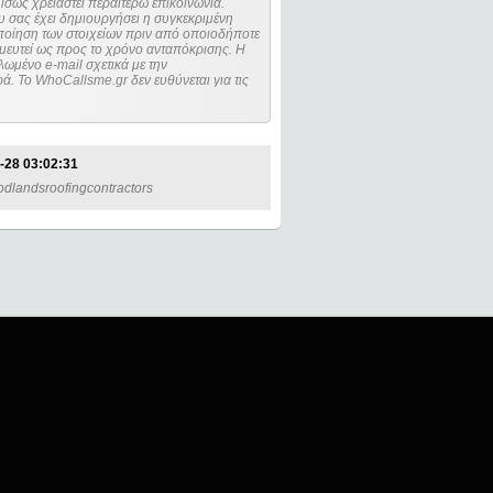
ίσως χρειαστεί περαιτέρω επικοινωνία.
 σας έχει δημιουργήσει η συγκεκριμένη
μευτεί ως προς το χρόνο ανταπόκρισης. Η
ωμένο e-mail σχετικά με την
. Το WhoCallsme.gr δεν ευθύνεται για τις
-28 03:02:31
oodlandsroofingcontractors