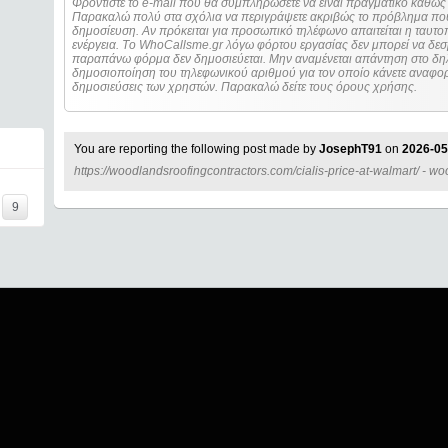
Φροντίστε το e-mail που θα συμπληρώσετε να είναι πραγματικό καθώς 
Παρακαλώ πολύ στα σχόλια να περιγράψετε ακριβώς το πρόβλημα που
δημοσίευση. Αν πρόκειται για προσωπικό τηλέφωνο απαιτείται η ταυτοποίηση των στοιχείων πριν από οποιοδήποτε
ενέργεια. Τo WhoCallsme.gr λόγω φόρτου εργασίας δεν μπορεί να δεσ
παραπάνω φόρμα δεν δημοσιεύεται. Μην αναμένεται απάντηση στο δηλ
δημοσιοποίηση του τηλεφωνικού αριθμού για τον οποίο κάνετε αναφορά
δημοσιεύσεις των χρηστών. Παρακαλώ δείτε τους όρους χρήσης.
You are reporting the following post made by
JosephT91
on
2026-05
https://woodlandsroofingcontractors.com/cialis-price-at-walmart/ - w
=====
9