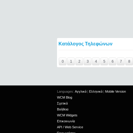
Κατάλογος Τηλεφώνων
Y29tbWVudC0yNDgzNjM2LTIxMjc2MTExOTI
0
1
2
3
4
5
6
7
8
Languages:
Αγγλικά
|
Ελληνικά
|
Mobile Version
WCM Blog
Σχετικά
Βοήθεια
WCM Widgets
Επικοινωνία
API / Web Service
Όροι χρήσης