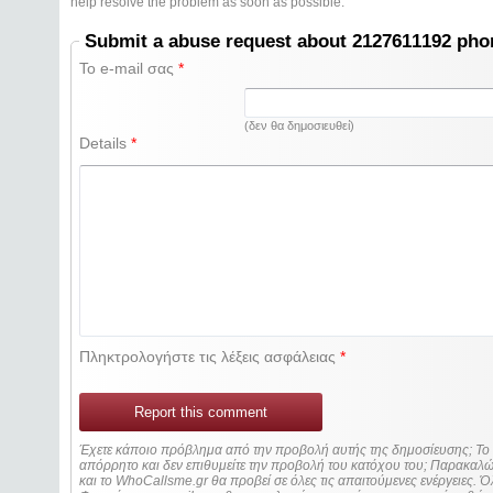
help resolve the problem as soon as possible.
Submit a abuse request about 2127611192 ph
Το e-mail σας
*
(δεν θα δημοσιευθεί)
Details
*
Πληκτρολογήστε τις λέξεις ασφάλειας
*
Report this comment
Έχετε κάποιο πρόβλημα από την προβολή αυτής της δημοσίευσης; Τ
απόρρητο και δεν επιθυμείτε την προβολή του κατόχου του; Παρακα
και το WhoCallsme.gr θα προβεί σε όλες τις απαιτούμενες ενέργειες. Ό