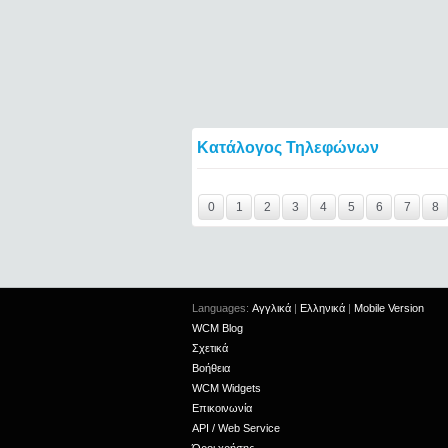
Κατάλογος Τηλεφώνων
Y29tbWVudC0yNDgzMTkyLTIxMjc2MTExOTI
0
1
2
3
4
5
6
7
8
Languages:
Αγγλικά
|
Ελληνικά
|
Mobile Version
WCM Blog
Σχετικά
Βοήθεια
WCM Widgets
Επικοινωνία
API / Web Service
Όροι χρήσης