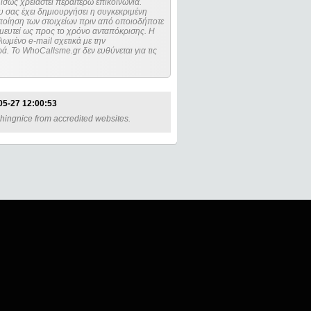
ίσως χρειαστεί περαιτέρω επικοινωνία.
 σας έχει δημιουργήσει η συγκεκριμένη
μευτεί ως προς το χρόνο ανταπόκρισης. Η
ωμένο e-mail σχετικά με την
. Το WhoCallsme.gr δεν ευθύνεται για τις
05-27 12:00:53
fishingnice from accredited websites.