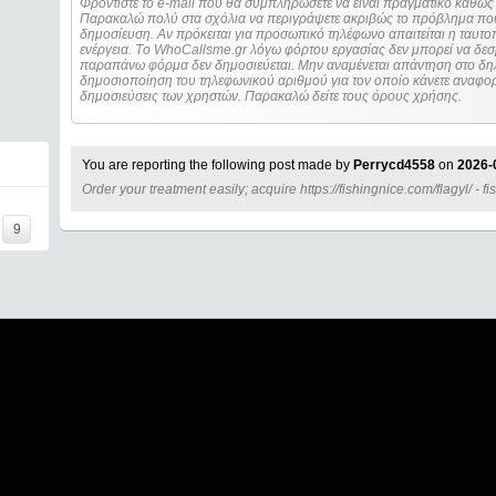
Φροντίστε το e-mail που θα συμπληρώσετε να είναι πραγματικό καθώς 
Παρακαλώ πολύ στα σχόλια να περιγράψετε ακριβώς το πρόβλημα που
δημοσίευση. Αν πρόκειται για προσωπικό τηλέφωνο απαιτείται η ταυτοποίηση των στοιχείων πριν από οποιοδήποτε
ενέργεια. Τo WhoCallsme.gr λόγω φόρτου εργασίας δεν μπορεί να δεσ
παραπάνω φόρμα δεν δημοσιεύεται. Μην αναμένεται απάντηση στο δηλ
δημοσιοποίηση του τηλεφωνικού αριθμού για τον οποίο κάνετε αναφορά
δημοσιεύσεις των χρηστών. Παρακαλώ δείτε τους όρους χρήσης.
You are reporting the following post made by
Perrycd4558
on
2026-
Order your treatment easily; acquire https://fishingnice.com/flagyl/ - 
=====
9