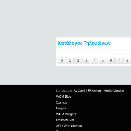
Κατάλογος Τηλεφώνων
Y29tbWVudC0yNDgyOTkzLTIxMjc2MTExOTI
0
1
2
3
4
5
6
7
8
Languages:
Αγγλικά
|
Ελληνικά
|
Mobile Version
WCM Blog
Σχετικά
Βοήθεια
WCM Widgets
Επικοινωνία
API / Web Service