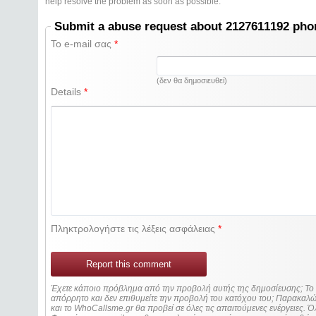
help resolve the problem as soon as possible.
Submit a abuse request about 2127611192 ph
Το e-mail σας
*
(δεν θα δημοσιευθεί)
Details
*
Πληκτρολογήστε τις λέξεις ασφάλειας
*
Report this comment
Έχετε κάποιο πρόβλημα από την προβολή αυτής της δημοσίευσης; Τ
απόρρητο και δεν επιθυμείτε την προβολή του κατόχου του; Παρακα
και το WhoCallsme.gr θα προβεί σε όλες τις απαιτούμενες ενέργειες. Ό