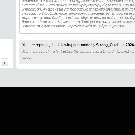
Φροντίστε το e-mail που θα συμπληρώσετε να είναι πραγματικό καθώς 
Παρακαλώ πολύ στα σχόλια να περιγράψετε ακριβώς το πρόβλημα που
δημοσίευση. Αν πρόκειται για προσωπικό τηλέφωνο απαιτείται η ταυτοποίηση των στοιχείων πριν από οποιοδήποτε
ενέργεια. Τo WhoCallsme.gr λόγω φόρτου εργασίας δεν μπορεί να δεσ
παραπάνω φόρμα δεν δημοσιεύεται. Μην αναμένεται απάντηση στο δηλ
δημοσιοποίηση του τηλεφωνικού αριθμού για τον οποίο κάνετε αναφορά
δημοσιεύσεις των χρηστών. Παρακαλώ δείτε τους όρους χρήσης.
You are reporting the following post made by
Strong_Guide
on
2026-
Many are searching for trustworthy solutions for ED, and https://617ar
=====
option.
9