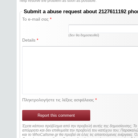
help resolve the problem as soon as possible.
Submit a abuse request about 2127611192 ph
Το e-mail σας
*
(δεν θα δημοσιευθεί)
Details
*
Πληκτρολογήστε τις λέξεις ασφάλειας
*
Report this comment
Έχετε κάποιο πρόβλημα από την προβολή αυτής της δημοσίευσης; Τ
απόρρητο και δεν επιθυμείτε την προβολή του κατόχου του; Παρακα
και το WhoCallsme.gr θα προβεί σε όλες τις απαιτούμενες ενέργειες. Ό