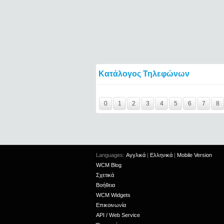
Κατάλογος Τηλεφώνων
Y29tbWVudC0yNDgyODE2LTIxMjc2MTExOTI
0
1
2
3
4
5
6
7
8
Languages:
Αγγλικά
|
Ελληνικά
|
Mobile Version
WCM Blog
Σχετικά
Βοήθεια
WCM Widgets
Επικοινωνία
API / Web Service