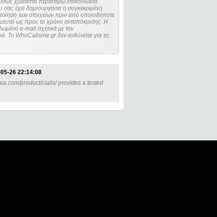
ίσως χρειαστεί περαιτέρω επικοινωνία.
 σας έχει δημιουργήσει η συγκεκριμένη
μευτεί ως προς το χρόνο ανταπόκρισης. Η
ωμένο e-mail σχετικά με την
. Το WhoCallsme.gr δεν ευθύνεται για τις
05-26 22:14:08
ea.com/product/cialis/ provides a tested