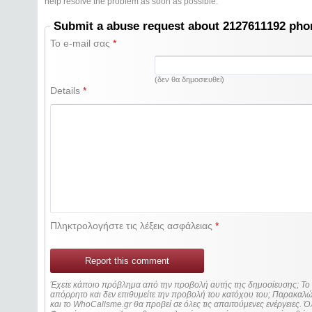
help resolve the problem as soon as possible.
Submit a abuse request about 2127611192 ph
Το e-mail σας
*
(δεν θα δημοσιευθεί)
Details
*
Πληκτρολογήστε τις λέξεις ασφάλειας
*
Report this comment
Έχετε κάποιο πρόβλημα από την προβολή αυτής της δημοσίευσης; Τ
απόρρητο και δεν επιθυμείτε την προβολή του κατόχου του; Παρακα
και το WhoCallsme.gr θα προβεί σε όλες τις απαιτούμενες ενέργειες. Ό