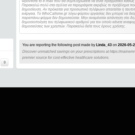
Φροντίστε το e-mail που θα συμπληρώσετε να είναι πραγματικό καθώς 
Παρακαλώ πολύ στα σχόλια να περιγράψετε ακριβώς το πρόβλημα που
δημοσίευση. Αν πρόκειται για προσωπικό τηλέφωνο απαιτείται η ταυτοποίηση των στοιχείων πριν από οποιοδήποτε
ενέργεια. Τo WhoCallsme.gr λόγω φόρτου εργασίας δεν μπορεί να δεσ
παραπάνω φόρμα δεν δημοσιεύεται. Μην αναμένεται απάντηση στο δηλ
δημοσιοποίηση του τηλεφωνικού αριθμού για τον οποίο κάνετε αναφορά
δημοσιεύσεις των χρηστών. Παρακαλώ δείτε τους όρους χρήσης.
You are reporting the following post made by
Linda_43
on
2026-05-2
Discover unmatched savings on your prescriptions at https://mainemrc.
=====
premier source for cost-effective healthcare solutions.
9