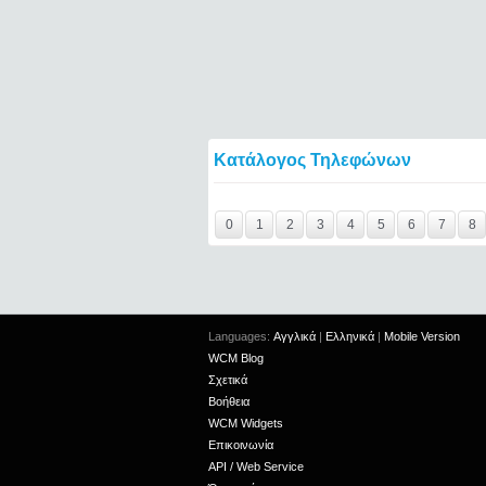
Κατάλογος Τηλεφώνων
Y29tbWVudC0yNDgyNzUzLTIxMjc2MTExOTI
0
1
2
3
4
5
6
7
8
Languages:
Αγγλικά
|
Ελληνικά
|
Mobile Version
WCM Blog
Σχετικά
Βοήθεια
WCM Widgets
Επικοινωνία
API / Web Service