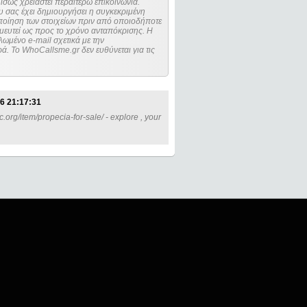
ίσως χρειαστεί περαιτέρω επικοινωνία.
 σας έχει δημιουργήσει η συγκεκριμένη
μευτεί ως προς το χρόνο ανταπόκρισης. Η
ωμένο e-mail σχετικά με την
. Το WhoCallsme.gr δεν ευθύνεται για τις
6 21:17:31
org/item/propecia-for-sale/ - explore , your