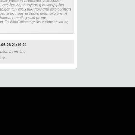
ίσως χρειαστεί περαιτέρω επικοινωνία.
 σας έχει δημιουργήσει η συγκεκριμένη
μευτεί ως προς το χρόνο ανταπόκρισης. Η
ωμένο e-mail σχετικά με την
. Το WhoCallsme.gr δεν ευθύνεται για τις
-05-26 21:19:21
tion by visiting
ine .