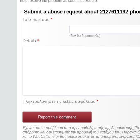
help resolve the problem as soon as possible.
Submit a abuse request about 2127611192 ph
Το e-mail σας
*
(δεν θα δημοσιευθεί)
Details
*
Πληκτρολογήστε τις λέξεις ασφάλειας
*
Report this comment
Έχετε κάποιο πρόβλημα από την προβολή αυτής της δημοσίευσης; Τ
απόρρητο και δεν επιθυμείτε την προβολή του κατόχου του; Παρακα
και το WhoCallsme.gr θα προβεί σε όλες τις απαιτούμενες ενέργειες. Ό