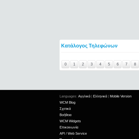
Κατάλογος Τηλεφώνων
Y29tbWVudC0yNDgyNzU2LTIxMjc2MTExOTI
0
1
2
3
4
5
6
7
8
Languages:
Αγγλικά
|
Ελληνικά
|
Mobile Version
WCM Blog
Σχετικά
Βοήθεια
WCM Widgets
Επικοινωνία
API / Web Service