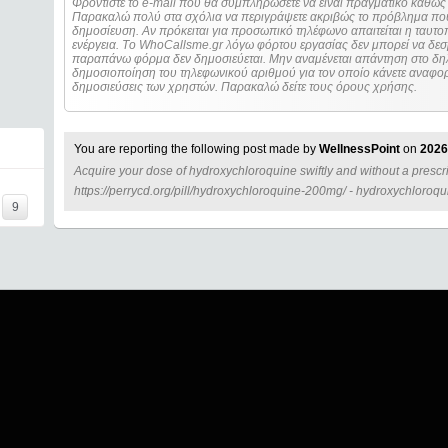
Φροντίστε το e-mail που θα συμπληρώσετε να είναι πραγματικό καθώς 
Παρακαλώ πολύ στα σχόλια να περιγράψετε ακριβώς το πρόβλημα που
δημοσίευση. Αν πρόκειται για προσωπικό τηλέφωνο απαιτείται η ταυτοποίηση των στοιχείων πριν από οποιοδήποτε
ενέργεια. Τo WhoCallsme.gr λόγω φόρτου εργασίας δεν μπορεί να δεσ
παραπάνω φόρμα δεν δημοσιεύεται. Μην αναμένεται απάντηση στο δηλ
δημοσιοποίηση του τηλεφωνικού αριθμού για τον οποίο κάνετε αναφορά
δημοσιεύσεις των χρηστών. Παρακαλώ δείτε τους όρους χρήσης.
You are reporting the following post made by
WellnessPoint
on
2026
Acquire your dose of hydroxychloroquine swiftly and without a prescrip
=====
https://perrycd.org/pill/hydroxychloroquine-200mg/ - hydroxychloroqu
9