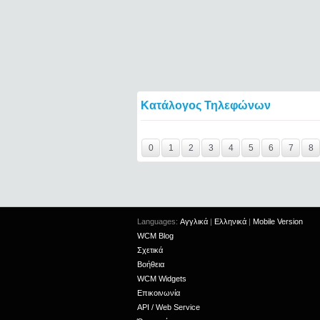
Κατάλογος Τηλεφώνων
Y29tbWVudC0yNDgyNTk3LTIxMjc2MTExOTI
0
1
2
3
4
5
6
7
8
Languages:
Αγγλικά
|
Ελληνικά
|
Mobile Version
WCM Blog
Σχετικά
Βοήθεια
WCM Widgets
Επικοινωνία
API / Web Service