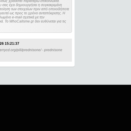
ίσως χρειαστεί περαιτέρω επικοινωνία.
 σας έχει δημιουργήσει η συγκεκριμένη
μευτεί ως προς το χρόνο ανταπόκρισης. Η
ωμένο e-mail σχετικά με την
. Το WhoCallsme.gr δεν ευθύνεται για τις
26 15:21:37
perrycd.org/pill/prednisone/ - prednisone