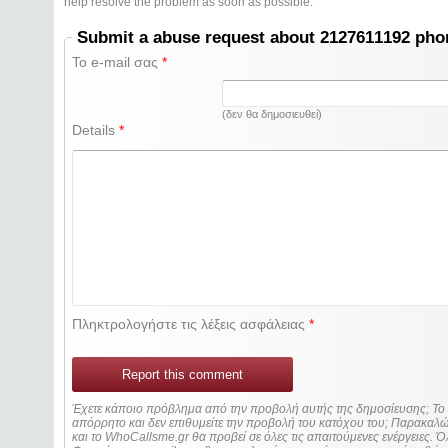
help resolve the problem as soon as possible.
Submit a abuse request about 2127611192 ph
Το e-mail σας
*
(δεν θα δημοσιευθεί)
Details
*
Πληκτρολογήστε τις λέξεις ασφάλειας
*
Report this comment
Έχετε κάποιο πρόβλημα από την προβολή αυτής της δημοσίευσης; Τ
απόρρητο και δεν επιθυμείτε την προβολή του κατόχου του; Παρακα
και το WhoCallsme.gr θα προβεί σε όλες τις απαιτούμενες ενέργειες. Ό