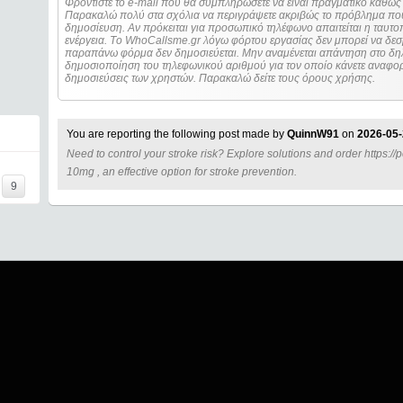
Φροντίστε το e-mail που θα συμπληρώσετε να είναι πραγματικό καθώς 
Παρακαλώ πολύ στα σχόλια να περιγράψετε ακριβώς το πρόβλημα που
δημοσίευση. Αν πρόκειται για προσωπικό τηλέφωνο απαιτείται η ταυτοποίηση των στοιχείων πριν από οποιοδήποτε
ενέργεια. Τo WhoCallsme.gr λόγω φόρτου εργασίας δεν μπορεί να δεσ
παραπάνω φόρμα δεν δημοσιεύεται. Μην αναμένεται απάντηση στο δηλ
δημοσιοποίηση του τηλεφωνικού αριθμού για τον οποίο κάνετε αναφορά
δημοσιεύσεις των χρηστών. Παρακαλώ δείτε τους όρους χρήσης.
You are reporting the following post made by
QuinnW91
on
2026-05-
Need to control your stroke risk? Explore solutions and order https://
=====
10mg , an effective option for stroke prevention.
9