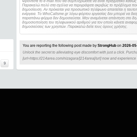
Φροντίστε το e-mail που θα συμπληρώσετε να είναι πραγματικό καθώς 
Παρακαλώ πολύ στα σχόλια να περιγράψετε ακριβώς το πρόβλημα που
δημοσίευση. Αν πρόκειται για προσωπικό τηλέφωνο απαιτείται η ταυτοποίηση των στοιχείων πριν από οποιοδήποτε
ενέργεια. Τo WhoCallsme.gr λόγω φόρτου εργασίας δεν μπορεί να δεσ
παραπάνω φόρμα δεν δημοσιεύεται. Μην αναμένεται απάντηση στο δηλ
δημοσιοποίηση του τηλεφωνικού αριθμού για τον οποίο κάνετε αναφορά
δημοσιεύσεις των χρηστών. Παρακαλώ δείτε τους όρους χρήσης.
You are reporting the following post made by
StrongHub
on
2026-05
Unlock the secret to alleviating eye discomfort with just a click. Purc
=====
[url=https://214area.com/nizagara/]214area[/url] now and experience sw
9