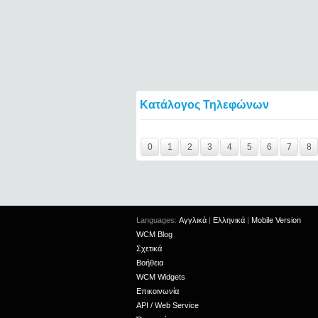
Κατάλογος Τηλεφώνων
Y29tbWVudC0yNDg2MTA3LTIxMjc2MTExOTI
0
1
2
3
4
5
6
7
8
Languages:
Αγγλικά
|
Ελληνικά
|
Mobile Version
WCM Blog
Σχετικά
Βοήθεια
WCM Widgets
Επικοινωνία
API / Web Service