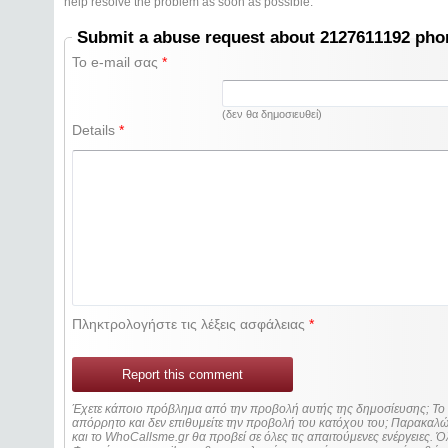
help resolve the problem as soon as possible.
Submit a abuse request about 2127611192 ph
Το e-mail σας
*
(δεν θα δημοσιευθεί)
Details
*
Πληκτρολογήστε τις λέξεις ασφάλειας
*
Report this comment
Έχετε κάποιο πρόβλημα από την προβολή αυτής της δημοσίευσης; Τ
απόρρητο και δεν επιθυμείτε την προβολή του κατόχου του; Παρακα
και το WhoCallsme.gr θα προβεί σε όλες τις απαιτούμενες ενέργειες. Ό