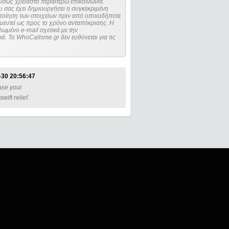
ίσως χρειαστεί περαιτέρω επικοινωνία.
 σας έχει δημιουργήσει η συγκεκριμένη
μευτεί ως προς το χρόνο ανταπόκρισης. Η
ωμένο e-mail σχετικά με την
. Το WhoCallsme.gr δεν ευθύνεται για τις
-30 20:56:47
hase your
ift relief.