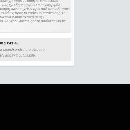
ίσως χρειαστεί περαιτέρω επικοινωνία.
 σας έχει δημιουργήσει η συγκεκριμένη
μευτεί ως προς το χρόνο ανταπόκρισης. Η
ωμένο e-mail σχετικά με την
. Το WhoCallsme.gr δεν ευθύνεται για τις
30 13:41:48
our search ends here. Acquire
fely and without hassle.