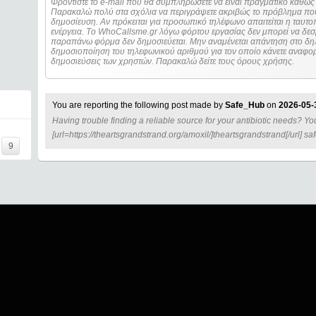
Φροντίστε το e-mail που θα συμπληρώσετε να είναι πραγματικό καθώς 
Παρακαλώ πολύ στα σχόλια να περιγράψετε ακριβώς το πρόβλημα που
δημοσίευση. Αν πρόκειται για προσωπικό τηλέφωνο απαιτείται η ταυτοποίηση των στοιχείων πριν από οποιοδήποτε
ενέργεια. Τo WhoCallsme.gr λόγω φόρτου εργασίας δεν μπορεί να δεσ
παραπάνω φόρμα δεν δημοσιεύεται. Μην αναμένεται απάντηση στο δηλ
δημοσιοποίηση του τηλεφωνικού αριθμού για τον οποίο κάνετε αναφορά
δημοσιεύσεις των χρηστών. Παρακαλώ δείτε τους όρους χρήσης.
You are reporting the following post made by
Safe_Hub
on
2026-05-
Having trouble finding a reliable source for your antibiotic needs? Y
I=====
[url=https://theartsgrandstrand.org/amoxil/]theartsgrandstrand[/url] sa
9