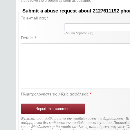
help resolve the problem as soon as possible.
Submit a abuse request about 2127611192 ph
Το e-mail σας
*
(δεν θα δημοσιευθεί)
Details
*
Πληκτρολογήστε τις λέξεις ασφάλειας
*
Report this comment
Έχετε κάποιο πρόβλημα από την προβολή αυτής της δημοσίευσης; Τ
απόρρητο και δεν επιθυμείτε την προβολή του κατόχου του; Παρακα
και το WhoCallsme.gr θα προβεί σε όλες τις απαιτούμενες ενέργειες. Ό