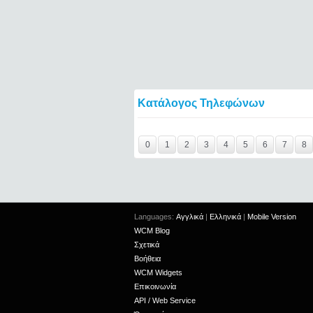
Κατάλογος Τηλεφώνων
Y29tbWVudC0yNDg1ODAwLTIxMjc2MTExOT
0
1
2
3
4
5
6
7
8
Languages:
Αγγλικά
|
Ελληνικά
|
Mobile Version
WCM Blog
Σχετικά
Βοήθεια
WCM Widgets
Επικοινωνία
API / Web Service