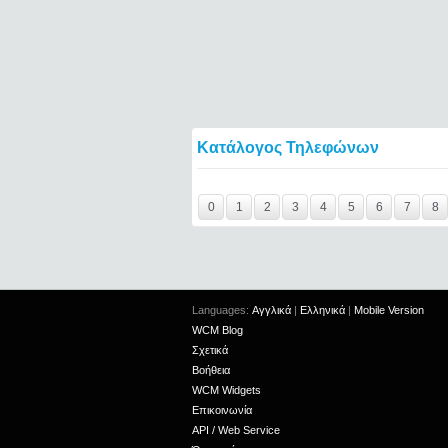
Κατάλογος Τηλεφώνων
Y29tbWVudC0yNDg1NTIwLTIxMjc2MTExOTI
0
1
2
3
4
5
6
7
8
Languages:
Αγγλικά
|
Ελληνικά
|
Mobile Version
WCM Blog
Σχετικά
Βοήθεια
WCM Widgets
Επικοινωνία
API / Web Service