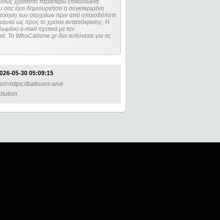
ίσως χρειαστεί περαιτέρω επικοινωνία.
 σας έχει δημιουργήσει η συγκεκριμένη
μευτεί ως προς το χρόνο ανταπόκρισης. Η
ωμένο e-mail σχετικά με την
. Το WhoCallsme.gr δεν ευθύνεται για τις
026-05-30 05:09:15
url=https://balloons-and-
lution.