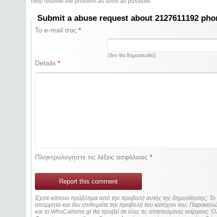
help resolve the problem as soon as possible.
Submit a abuse request about 2127611192 ph
Το e-mail σας
*
(δεν θα δημοσιευθεί)
Details
*
Πληκτρολογήστε τις λέξεις ασφάλειας
*
Report this comment
Έχετε κάποιο πρόβλημα από την προβολή αυτής της δημοσίευσης; Τ
απόρρητο και δεν επιθυμείτε την προβολή του κατόχου του; Παρακα
και το WhoCallsme.gr θα προβεί σε όλες τις απαιτούμενες ενέργειες. Ό