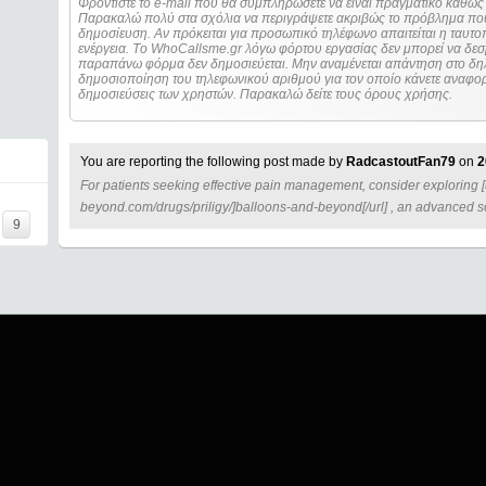
Φροντίστε το e-mail που θα συμπληρώσετε να είναι πραγματικό καθώς 
Παρακαλώ πολύ στα σχόλια να περιγράψετε ακριβώς το πρόβλημα που
δημοσίευση. Αν πρόκειται για προσωπικό τηλέφωνο απαιτείται η ταυτοποίηση των στοιχείων πριν από οποιοδήποτε
ενέργεια. Τo WhoCallsme.gr λόγω φόρτου εργασίας δεν μπορεί να δεσ
παραπάνω φόρμα δεν δημοσιεύεται. Μην αναμένεται απάντηση στο δηλ
δημοσιοποίηση του τηλεφωνικού αριθμού για τον οποίο κάνετε αναφορά
δημοσιεύσεις των χρηστών. Παρακαλώ δείτε τους όρους χρήσης.
You are reporting the following post made by
RadcastoutFan79
on
2
For patients seeking effective pain management, consider exploring [
=====
beyond.com/drugs/priligy/]balloons-and-beyond[/url] , an advanced so
9