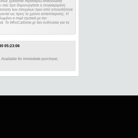
ίσως χρειαστεί περαιτέρω επικοινωνία.
 σας έχει δημιουργήσει η συγκεκριμένη
μευτεί ως προς το χρόνο ανταπόκρισης. Η
ωμένο e-mail σχετικά με την
. Το WhoCallsme.gr δεν ευθύνεται για τις
30 05:23:06
 . Available for immediate purchase,