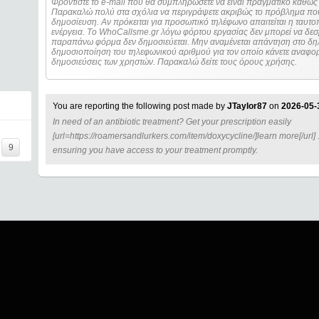
Φροντίστε το e-mail που θα συμπληρώσετε να είναι πραγματικό καθώς 
Παρακαλώ πολύ στα σχόλια να περιγράψετε ακριβώς το πρόβλημα που
δημοσίευση. Αν πρόκειται για προσωπικό τηλέφωνο απαιτείται η ταυτοποίηση των στοιχείων πριν από οποιοδήποτε
ενέργεια. Τo WhoCallsme.gr λόγω φόρτου εργασίας δεν μπορεί να δεσ
παραπάνω φόρμα δεν δημοσιεύεται. Μην αναμένεται απάντηση στο δηλ
δημοσιοποίηση του τηλεφωνικού αριθμού για τον οποίο κάνετε αναφορά
δημοσιεύσεις των χρηστών. Παρακαλώ δείτε τους όρους χρήσης.
You are reporting the following post made by
JTaylor87
on
2026-05-
In need of an antibiotic treatment? Get your prescription easily
====
[url=https://roamersandlurkers.com/item/doxycycline/]learn more[/url]
9
ensuring you have access to your treatment promptly.