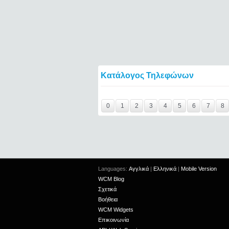
Κατάλογος Τηλεφώνων
Y29tbWVudC0yNDg1NTI4LTIxMjc2MTExOTI=
0
1
2
3
4
5
6
7
8
Languages:
Αγγλικά
|
Ελληνικά
|
Mobile Version
WCM Blog
Σχετικά
Βοήθεια
WCM Widgets
Επικοινωνία