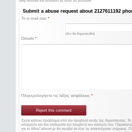
help resolve the problem as soon as possible.
Submit a abuse request about 2127611192 ph
Το e-mail σας
*
(δεν θα δημοσιευθεί)
Details
*
Πληκτρολογήστε τις λέξεις ασφάλειας
*
Report this comment
Έχετε κάποιο πρόβλημα από την προβολή αυτής της δημοσίευσης; Τ
απόρρητο και δεν επιθυμείτε την προβολή του κατόχου του; Παρακα
και το WhoCallsme.gr θα προβεί σε όλες τις απαιτούμενες ενέργειες. Ό