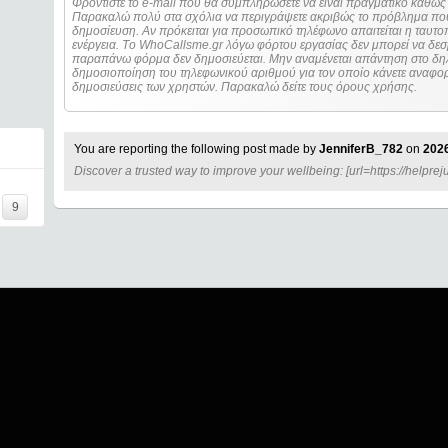
Φροντίστε το e-mail που θα συμπληρώσετε να είναι πραγματικό καθώς 
Παρακαλώ πολύ στα σχόλια να περιγράψετε ακριβώς το πρόβλημα που
δημοσίευση. Αν πρόκειται για προσωπικό τηλέφωνο απαιτείται η ταυτοποίηση των στοιχείων πριν από οποιοδήποτε
ενέργεια. Τo WhoCallsme.gr λόγω φόρτου εργασίας δεν μπορεί να δεσ
παραπάνω φόρμα δεν δημοσιεύεται. Μην αναμένεται απάντηση στο δηλ
δημοσιοποίηση του τηλεφωνικού αριθμού για τον οποίο κάνετε αναφορά
δημοσιεύσεις των χρηστών. Παρακαλώ δείτε τους όρους χρήσης.
You are reporting the following post made by
JenniferB_782
on
2026
Discover a trusted way to improve your wellbeing: [url=https://helprej
I=====
9