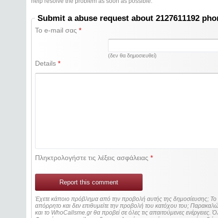
help resolve the problem as soon as possible.
Submit a abuse request about 2127611192 ph
Το e-mail σας
*
(δεν θα δημοσιευθεί)
Details
*
Πληκτρολογήστε τις λέξεις ασφάλειας
*
Report this comment
Έχετε κάποιο πρόβλημα από την προβολή αυτής της δημοσίευσης; Τ
απόρρητο και δεν επιθυμείτε την προβολή του κατόχου του; Παρακα
και το WhoCallsme.gr θα προβεί σε όλες τις απαιτούμενες ενέργειες. Ό