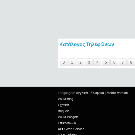
Κατάλογος Τηλεφώνων
Y29tbWVudC0yNDg1NDM0LTIxMjc2MTExOT
0
1
2
3
4
5
6
7
8
Languages:
Αγγλικά
|
Ελληνικά
|
Mobile Version
WCM Blog
Σχετικά
Βοήθεια
WCM Widgets
Επικοινωνία
API / Web Service
Όροι χρήσης