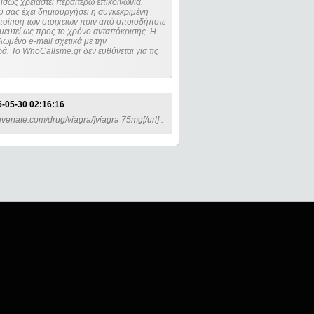
ίσως χρειαστεί περαιτέρω επικοινωνία.
 σας έχει δημιουργήσει η συγκεκριμένη
μευτεί ως προς το χρόνο ανταπόκρισης. Η
ωμένο e-mail σχετικά με την
. Το WhoCallsme.gr δεν ευθύνεται για τις
-05-30 02:16:16
uvenate.com/drug/viagra/]viagra 75mg[/url] .