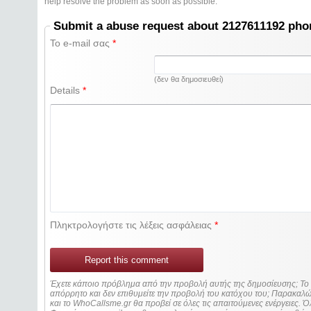
help resolve the problem as soon as possible.
Submit a abuse request about 2127611192 ph
Το e-mail σας
*
(δεν θα δημοσιευθεί)
Details
*
Πληκτρολογήστε τις λέξεις ασφάλειας
*
Report this comment
Έχετε κάποιο πρόβλημα από την προβολή αυτής της δημοσίευσης; Τ
απόρρητο και δεν επιθυμείτε την προβολή του κατόχου του; Παρακα
και το WhoCallsme.gr θα προβεί σε όλες τις απαιτούμενες ενέργειες. Ό