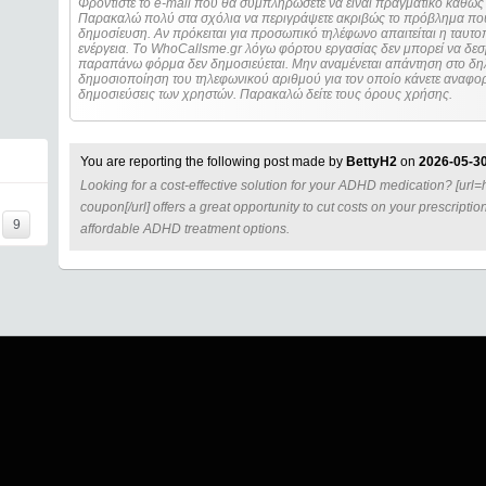
Φροντίστε το e-mail που θα συμπληρώσετε να είναι πραγματικό καθώς 
Παρακαλώ πολύ στα σχόλια να περιγράψετε ακριβώς το πρόβλημα που
δημοσίευση. Αν πρόκειται για προσωπικό τηλέφωνο απαιτείται η ταυτοποίηση των στοιχείων πριν από οποιοδήποτε
ενέργεια. Τo WhoCallsme.gr λόγω φόρτου εργασίας δεν μπορεί να δεσ
παραπάνω φόρμα δεν δημοσιεύεται. Μην αναμένεται απάντηση στο δηλ
δημοσιοποίηση του τηλεφωνικού αριθμού για τον οποίο κάνετε αναφορά
δημοσιεύσεις των χρηστών. Παρακαλώ δείτε τους όρους χρήσης.
You are reporting the following post made by
BettyH2
on
2026-05-30
Looking for a cost-effective solution for your ADHD medication? [url=
=====
coupon[/url] offers a great opportunity to cut costs on your prescriptio
9
affordable ADHD treatment options.