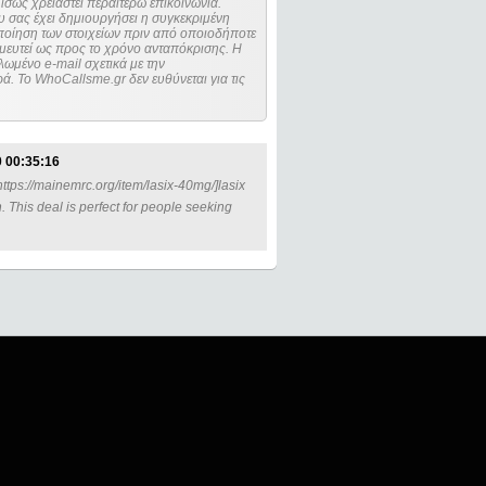
ίσως χρειαστεί περαιτέρω επικοινωνία.
 σας έχει δημιουργήσει η συγκεκριμένη
μευτεί ως προς το χρόνο ανταπόκρισης. Η
ωμένο e-mail σχετικά με την
. Το WhoCallsme.gr δεν ευθύνεται για τις
 00:35:16
https://mainemrc.org/item/lasix-40mg/]lasix
n. This deal is perfect for people seeking