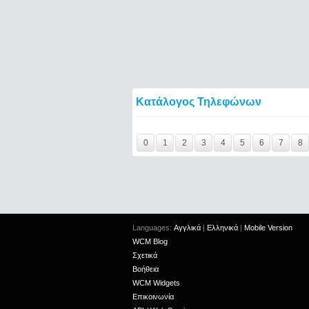
Κατάλογος Τηλεφώνων
Y29tbWVudC0yNDg1MzY4LTIxMjc2MTExOTI
0
1
2
3
4
5
6
7
8
Languages:
Αγγλικά
|
Ελληνικά
|
Mobile Version
WCM Blog
Σχετικά
Βοήθεια
WCM Widgets
Επικοινωνία