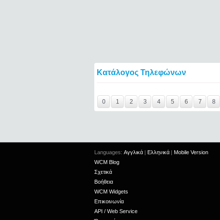
Κατάλογος Τηλεφώνων
Y29tbWVudC0yNDg1MjQ0LTIxMjc2MTExOTI
0
1
2
3
4
5
6
7
8
Languages:
Αγγλικά
|
Ελληνικά
|
Mobile Version
WCM Blog
Σχετικά
Βοήθεια
WCM Widgets
Επικοινωνία
API / Web Service