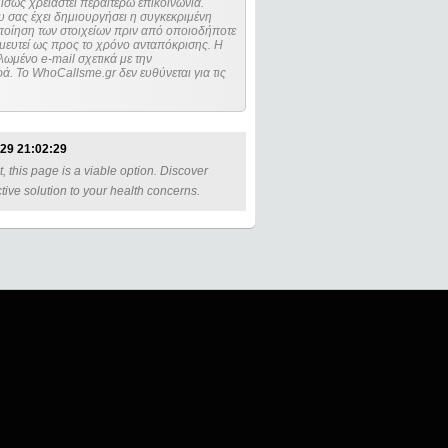
ίσως χρειαστεί περαιτέρω επικοινωνία.
 σας έχει δημιουργήσει η συγκεκριμένη
μευτεί ως προς το χρόνο ανταπόκρισης. Η
ωμένο e-mail σχετικά με την
. Το WhoCallsme.gr δεν ευθύνεται για τις
29 21:02:29
, this page is a viable option. Discover
tive solution to your health concerns.