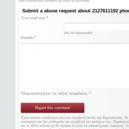
help resolve the problem as soon as possible.
Submit a abuse request about 2127611192 ph
Το e-mail σας
*
(δεν θα δημοσιευθεί)
Details
*
Πληκτρολογήστε τις λέξεις ασφάλειας
*
Report this comment
Έχετε κάποιο πρόβλημα από την προβολή αυτής της δημοσίευσης; Τ
απόρρητο και δεν επιθυμείτε την προβολή του κατόχου του; Παρακα
και το WhoCallsme.gr θα προβεί σε όλες τις απαιτούμενες ενέργειες. Ό