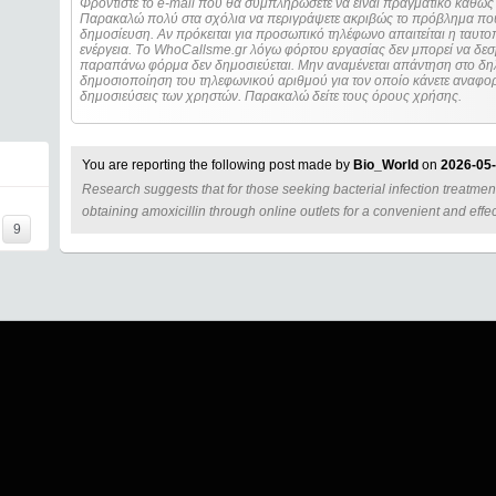
Φροντίστε το e-mail που θα συμπληρώσετε να είναι πραγματικό καθώς 
Παρακαλώ πολύ στα σχόλια να περιγράψετε ακριβώς το πρόβλημα που
δημοσίευση. Αν πρόκειται για προσωπικό τηλέφωνο απαιτείται η ταυτοποίηση των στοιχείων πριν από οποιοδήποτε
ενέργεια. Τo WhoCallsme.gr λόγω φόρτου εργασίας δεν μπορεί να δεσ
παραπάνω φόρμα δεν δημοσιεύεται. Μην αναμένεται απάντηση στο δηλ
δημοσιοποίηση του τηλεφωνικού αριθμού για τον οποίο κάνετε αναφορά
δημοσιεύσεις των χρηστών. Παρακαλώ δείτε τους όρους χρήσης.
You are reporting the following post made by
Bio_World
on
2026-05-
Research suggests that for those seeking bacterial infection treatment
=====
obtaining amoxicillin through online outlets for a convenient and effec
9