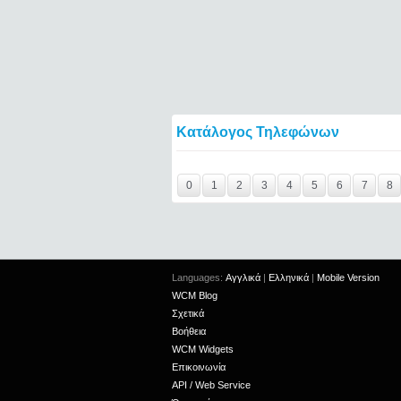
Κατάλογος Τηλεφώνων
Y29tbWVudC0yNDg1MjExLTIxMjc2MTExOTI
0
1
2
3
4
5
6
7
8
Languages:
Αγγλικά
|
Ελληνικά
|
Mobile Version
WCM Blog
Σχετικά
Βοήθεια
WCM Widgets
Επικοινωνία
API / Web Service