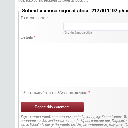
help resolve the problem as soon as possible.
Submit a abuse request about 2127611192 ph
Το e-mail σας
*
(δεν θα δημοσιευθεί)
Details
*
Πληκτρολογήστε τις λέξεις ασφάλειας
*
Report this comment
Έχετε κάποιο πρόβλημα από την προβολή αυτής της δημοσίευσης; Τ
απόρρητο και δεν επιθυμείτε την προβολή του κατόχου του; Παρακα
και το WhoCallsme.gr θα προβεί σε όλες τις απαιτούμενες ενέργειες. Ό