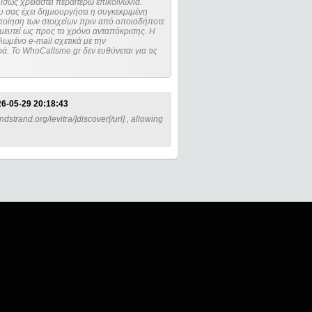
ίσως χρειαστεί περαιτέρω επικοινωνία.
 σας έχει δημιουργήσει η συγκεκριμένη
μευτεί ως προς το χρόνο ανταπόκρισης. Η
ωμένο e-mail σχετικά με την
. Το WhoCallsme.gr δεν ευθύνεται για τις
6-05-29 20:18:43
dstrand.org/levitra/]discover[/url] , allowing