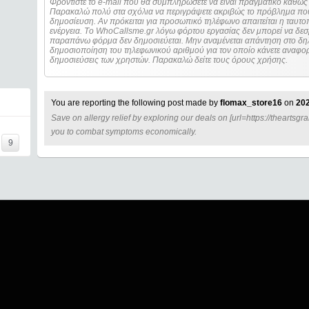
Φροντίστε το e-mail που θα συμπληρώσετε να είναι πραγματικό καθώς 
Παρακαλώ πολύ στα σχόλια να περιγράψετε ακριβώς το πρόβλημα που
δημοσίευση. Αν πρόκειται για προσωπικό τηλέφωνο απαιτείται η ταυτοποίηση των στοιχείων πριν από οποιοδήποτε
ενέργεια. Τo WhoCallsme.gr λόγω φόρτου εργασίας δεν μπορεί να δεσ
παραπάνω φόρμα δεν δημοσιεύεται. Μην αναμένεται απάντηση στο δηλ
δημοσιοποίηση του τηλεφωνικού αριθμού για τον οποίο κάνετε αναφορά
δημοσιεύσεις των χρηστών. Παρακαλώ δείτε τους όρους χρήσης.
You are reporting the following post made by
flomax_store16
on
202
Save on allergy relief by exploring our deals on [url=https://theartsgran
=====
you to combat symptoms economically.
9