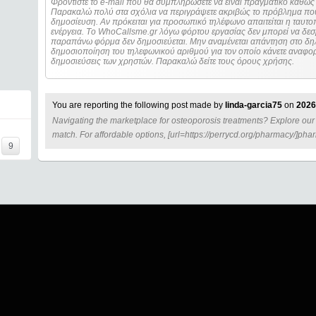
Φροντίστε το e-mail που θα συμπληρώσετε να είναι πραγματικό καθώς 
Παρακαλώ πολύ στα σχόλια να περιγράψετε ακριβώς το πρόβλημα που
δημοσίευση. Αν πρόκειται για προσωπικό τηλέφωνο απαιτείται η ταυτοποίηση των στοιχείων πριν από οποιοδήποτε
ενέργεια. Τo WhoCallsme.gr λόγω φόρτου εργασίας δεν μπορεί να δεσ
παραπάνω φόρμα δεν δημοσιεύεται. Μην αναμένεται απάντηση στο δηλ
δημοσιοποίηση του τηλεφωνικού αριθμού για τον οποίο κάνετε αναφορά
δημοσιεύσεις των χρηστών. Παρακαλώ δείτε τους όρους χρήσης.
You are reporting the following post made by
linda-garcia75
on
2026
Navigating the marketplace for osteoporosis treatments? Explore our
=====
match. For affordable options, [url=https://perrycd.org/pharmacy/]phar
9