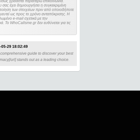
ίσως χρειαστεί περαιτέρω επικοινωνία.
 σας έχει δημιουργήσει η συγκεκριμένη
μευτεί ως προς το χρόνο ανταπόκρισης. Η
ωμένο e-mail σχετικά με την
. Το WhoCallsme.gr δεν ευθύνεται για τις
-05-29 18:02:49
 comprehensive guide to discover your best
macy[/url] stands out as a leading choice.