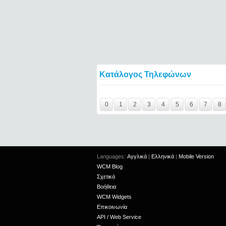
Κατάλογος Τηλεφώνων
Y29tbWVudC0yNDg1MTI0LTIxMjc2MTExOTI
0
1
2
3
4
5
6
7
8
Languages:
Αγγλικά
|
Ελληνικά
|
Mobile Version
WCM Blog
Σχετικά
Βοήθεια
WCM Widgets
Επικοινωνία
API / Web Service