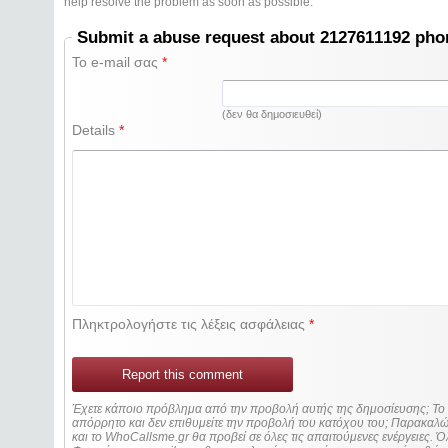
help resolve the problem as soon as possible.
Submit a abuse request about 2127611192 ph
Το e-mail σας
*
(δεν θα δημοσιευθεί)
Details
*
Πληκτρολογήστε τις λέξεις ασφάλειας
*
Report this comment
Έχετε κάποιο πρόβλημα από την προβολή αυτής της δημοσίευσης; Τ
απόρρητο και δεν επιθυμείτε την προβολή του κατόχου του; Παρακα
και το WhoCallsme.gr θα προβεί σε όλες τις απαιτούμενες ενέργειες. Ό