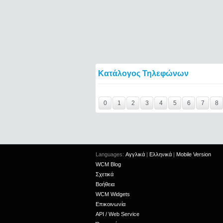
Κατάλογος Τηλεφώνων
Y29tbWVudC0yNDg0MzY2LTIxMjc2MTExOTI
0
1
2
3
4
5
6
7
8
Languages:
Αγγλικά
|
Ελληνικά
|
Mobile Version
WCM Blog
Σχετικά
Βοήθεια
WCM Widgets
Επικοινωνία
API / Web Service