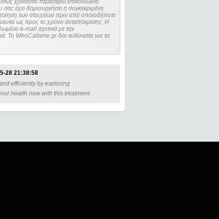
ίσως χρειαστεί περαιτέρω επικοινωνία.
 σας έχει δημιουργήσει η συγκεκριμένη
μευτεί ως προς το χρόνο ανταπόκρισης. Η
ωμένο e-mail σχετικά με την
. Το WhoCallsme.gr δεν ευθύνεται για τις
5-28 21:38:58
nd efficiently by exploring
our health now with this treatment.