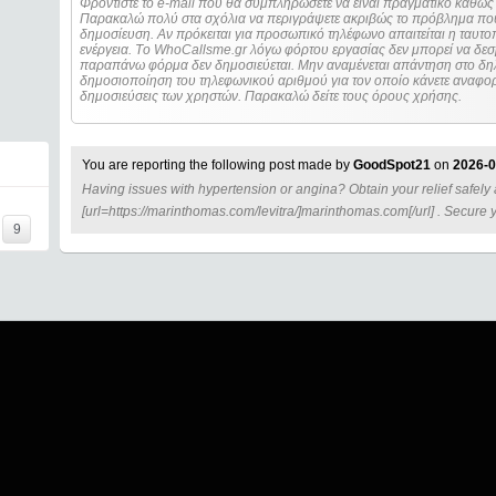
Φροντίστε το e-mail που θα συμπληρώσετε να είναι πραγματικό καθώς 
Παρακαλώ πολύ στα σχόλια να περιγράψετε ακριβώς το πρόβλημα που
δημοσίευση. Αν πρόκειται για προσωπικό τηλέφωνο απαιτείται η ταυτοποίηση των στοιχείων πριν από οποιοδήποτε
ενέργεια. Τo WhoCallsme.gr λόγω φόρτου εργασίας δεν μπορεί να δεσ
παραπάνω φόρμα δεν δημοσιεύεται. Μην αναμένεται απάντηση στο δηλ
δημοσιοποίηση του τηλεφωνικού αριθμού για τον οποίο κάνετε αναφορά
δημοσιεύσεις των χρηστών. Παρακαλώ δείτε τους όρους χρήσης.
You are reporting the following post made by
GoodSpot21
on
2026-0
Having issues with hypertension or angina? Obtain your relief safely a
=====
[url=https://marinthomas.com/levitra/]marinthomas.com[/url] . Secure y
9