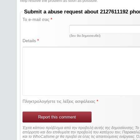
help resolve the problem as soon as possible.
Submit a abuse request about 2127611192 ph
Το e-mail σας
*
(δεν θα δημοσιευθεί)
Details
*
Πληκτρολογήστε τις λέξεις ασφάλειας
*
Report this comment
Έχετε κάποιο πρόβλημα από την προβολή αυτής της δημοσίευσης; Τ
απόρρητο και δεν επιθυμείτε την προβολή του κατόχου του; Παρακα
και το WhoCallsme.gr θα προβεί σε όλες τις απαιτούμενες ενέργειες. Ό