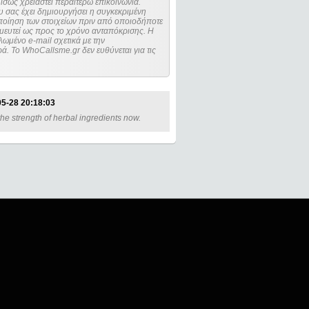
ίσως χρειαστεί περαιτέρω επικοινωνία.
 σας έχει δημιουργήσει η συγκεκριμένη
μευτεί ως προς το χρόνο ανταπόκρισης. Η
ωμένο e-mail σχετικά με την
. Το WhoCallsme.gr δεν ευθύνεται για τις
5-28 20:18:03
 the strength of herbal ingredients now.