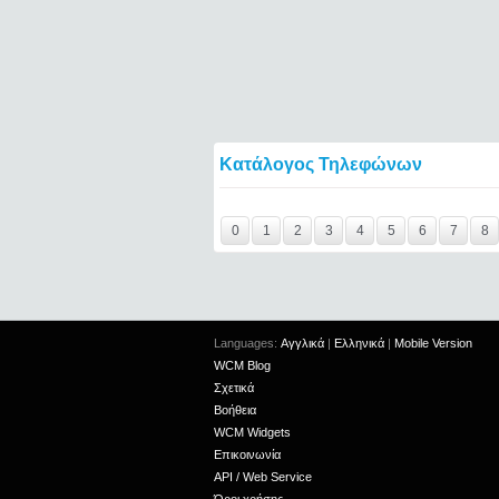
Κατάλογος Τηλεφώνων
Y29tbWVudC0yNDg0MzA5LTIxMjc2MTExOTI
0
1
2
3
4
5
6
7
8
Languages:
Αγγλικά
|
Ελληνικά
|
Mobile Version
WCM Blog
Σχετικά
Βοήθεια
WCM Widgets
Επικοινωνία
API / Web Service
Όροι χρήσης