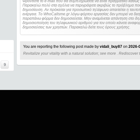
Φροντίστε το e-mail που θα συμπληρώσετε να είναι πραγματικό καθώς 
Παρακαλώ πολύ στα σχόλια να περιγράψετε ακριβώς το πρόβλημα που
δημοσίευση. Αν πρόκειται για προσωπικό τηλέφωνο απαιτείται η ταυτοποίηση των στοιχείων πριν από οποιοδήποτε
ενέργεια. Τo WhoCallsme.gr λόγω φόρτου εργασίας δεν μπορεί να δεσ
παραπάνω φόρμα δεν δημοσιεύεται. Μην αναμένεται απάντηση στο δηλ
δημοσιοποίηση του τηλεφωνικού αριθμού για τον οποίο κάνετε αναφορά
δημοσιεύσεις των χρηστών. Παρακαλώ δείτε τους όρους χρήσης.
You are reporting the following post made by
vidali_buy87
on
2026-0
Revitalize your vitality with a natural solution; see more . Rediscover
=====
9