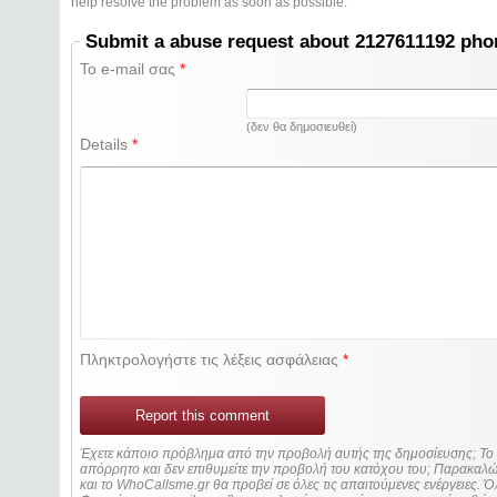
help resolve the problem as soon as possible.
Submit a abuse request about 2127611192 ph
Το e-mail σας
*
(δεν θα δημοσιευθεί)
Details
*
Πληκτρολογήστε τις λέξεις ασφάλειας
*
Report this comment
Έχετε κάποιο πρόβλημα από την προβολή αυτής της δημοσίευσης; Τ
απόρρητο και δεν επιθυμείτε την προβολή του κατόχου του; Παρακα
και το WhoCallsme.gr θα προβεί σε όλες τις απαιτούμενες ενέργειες. Ό