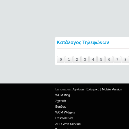
Κατάλογος Τηλεφώνων
Y29tbWVudC0yNDg0MTIwLTIxMjc2MTExOTI
0
1
2
3
4
5
6
7
8
Languages:
Αγγλικά
|
Ελληνικά
|
Mobile Version
WCM Blog
Σχετικά
Βοήθεια
WCM Widgets
Επικοινωνία
API / Web Service