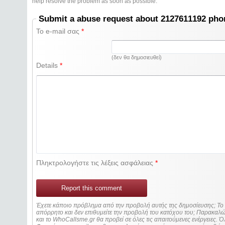
help resolve the problem as soon as possible.
Submit a abuse request about 2127611192 ph
Το e-mail σας
*
(δεν θα δημοσιευθεί)
Details
*
Πληκτρολογήστε τις λέξεις ασφάλειας
*
Report this comment
Έχετε κάποιο πρόβλημα από την προβολή αυτής της δημοσίευσης; Τ
απόρρητο και δεν επιθυμείτε την προβολή του κατόχου του; Παρακα
και το WhoCallsme.gr θα προβεί σε όλες τις απαιτούμενες ενέργειες. Ό