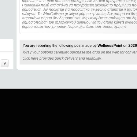
Φροντίστε το e-mail που θα συμπληρώσετε να είναι πραγματικό καθώς 
Παρακαλώ πολύ στα σχόλια να περιγράψετε ακριβώς το πρόβλημα που
δημοσίευση. Αν πρόκειται για προσωπικό τηλέφωνο απαιτείται η ταυτοποίηση των στοιχείων πριν από οποιοδήποτε
ενέργεια. Τo WhoCallsme.gr λόγω φόρτου εργασίας δεν μπορεί να δεσ
παραπάνω φόρμα δεν δημοσιεύεται. Μην αναμένεται απάντηση στο δηλ
δημοσιοποίηση του τηλεφωνικού αριθμού για τον οποίο κάνετε αναφορά
δημοσιεύσεις των χρηστών. Παρακαλώ δείτε τους όρους χρήσης.
You are reporting the following post made by
WellnessPoint
on
2026
X-ray your options carefully; purchase the drug on the web for conve
=====
click here provides quick delivery and reliability.
9