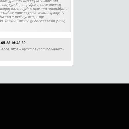
ίσως χρειαστεί περαιτέρω επικοινωνία.
 σας έχει δημιουργήσει η συγκεκριμένη
μευτεί ως προς το χρόνο ανταπόκρισης. Η
ωμένο e-mail σχετικά με την
. Το WhoCallsme.gr δεν ευθύνεται για τις
-05-28 16:48:39
nience. https://3gchimney.com/nolvadex/ -